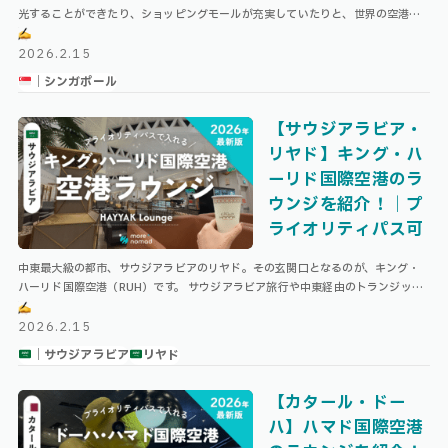
光することができたり、ショッピングモールが充実していたりと、世界の空港ラ
ンキングでも常に上位に名を連ねる、まさに“空港そのものが観光地”ともい …
2026.2.15
｜シンガポール
【サウジアラビア・
リヤド】キング・ハ
ーリド国際空港のラ
ウンジを紹介！｜プ
ライオリティパス可
中東最大級の都市、サウジアラビアのリヤド。その玄関口となるのが、キング・
ハーリド国際空港（RUH）です。 サウジアラビア旅行や中東経由のトランジット
で利用する方も多いこの空港。 本記事では、キング・ハーリド国際空港のター …
2026.2.15
｜サウジアラビア
リヤド
【カタール・ドー
ハ】ハマド国際空港