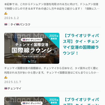
本記事では、これからドンムアン空港を利用される方に向けて、ドンムアン空港
で時間つぶしのできるおすすめの過ごし方やお店をご紹介します！ 「保険に入り
忘れた！」という人も大丈夫！\ 現地からでも入れる、格安海外旅行保険 / …
2026.1.2
｜タイ
バンコク
【プライオリティパ
ス可】タイ・チェン
マイ空港の国際線ラ
ウンジ！
チェンマイ国際空港の国際線は、チェンマイから日本など、タイ国外に行く際に
利用される方が多いかと思います。 チェンマイ国際空港はこぢんまりとした小さ
な空港ですが、プライオリティパスで入れるラウンジが現在国際線に1つ、国内線
…
2025.11.7
チェンマイ
【プライオリティパ