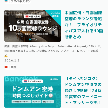
｜ウズベキスタン
中国広州・白雲国際
空港のラウンジを紹
介！｜プライオリテ
ィパスで入れる10箇
所まとめ
広州・白雲国際空港（Guangzhou Baiyun International Airport／CAN）は、
中国南部を代表する国際ハブ空港のひとつで、アジア・ヨーロッパ・中東路線の
乗り継ぎ拠点として利用する方も多い空港 …
2026.1.2
｜中国
【タイ･バンコク】
ドンムアン空港での
過ごし方5選！24時
間営業のフードコー
ト・マッサージも！