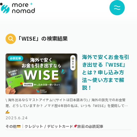
「WISE」の検索結果
海外で安くお金を引
き出せる『WISE』
とは？申し込み方
法〜使い方まで解
説！
\ 海外出るならマストアイテム! (サイトは日本語あり) / 海外の旅先でのお金管
理、どうしていますか？ ノマド歴4年目の私は、いつも「WISE」を愛用していま
す！ Index WISEとは？WISEの機能① ATMでお …
2025.6.24
その他
｜クレジット / デビットカード
旅前の必読記事