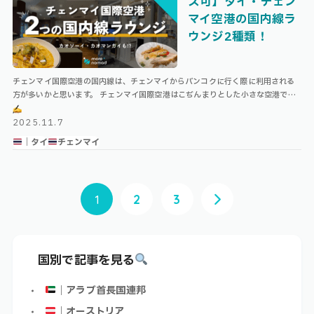
ス可】タイ・チェン
マイ空港の国内線ラ
ウンジ2種類！
チェンマイ国際空港の国内線は、チェンマイからバンコクに行く際に利用される
方が多いかと思います。 チェンマイ国際空港はこぢんまりとした小さな空港です
が、現在国内線に2つ／国際線に1つ、プライオリティパスで利用できるラウンジ
…
2025.11.7
｜タイ
チェンマイ
1
2
3
国別で記事を見る
｜アラブ首長国連邦
｜オーストリア