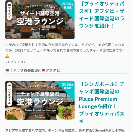
【プライオリティパ
ス可】アブダビ・ザ
イード国際空港のラ
ウンジを紹介！
中東のハブ空港として急速に存在感を高めている、アブダビ。 その玄関口となる
のが、2023年にリニューアルしてされて名称の変わったザイード国際空港です。
「エティハド航空」の本拠地でもあり、ヨーロッパや中東、アフリカ方面へ …
2026.2.16
｜アラブ首長国連邦
アブダビ
【シンガポール】チ
ャンギ国際空港の
Plaza Premium
Loungeを紹介！｜
プライオリティパス
可
アジアを代表するハブ空港、チャンギ国際空港。 あの有名なJewelの滝は中を観