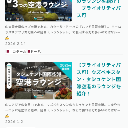
のラウンジを紹介！
｜プライオリティパ
ス可
中東最大級のハブ空港である、カタール・ドーハの【ハマド国際空港】。 ヨーロ
ッパやアフリカ方面への経由（トランジット）で利用する方も多いのではないで
しょうか。 ハマド国際空港は、カタール航空の本拠地としても知られ、空港全体
…
2026.2.14
｜カタール
ドーハ
【プライオリティパ
ス可】ウズベキスタ
ン・タシュケント国
際空港のラウンジを
紹介！
中央アジアの玄関口である、ウズベキスタンのタシュケント国際空港。中東やヨ
ーロッパを訪れる際の、経由（トランジット）などで訪れる方も多いのではない
でしょうか。 タシュケント国際空港には、プライオリティパスで利用できるラウ
ン …
2026.1.2