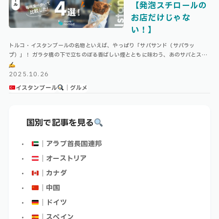
【発泡スチロールの
お店だけじゃな
い！】
トルコ・イスタンブールの名物といえば、やっぱり「サバサンド（サバラッ
プ）」！ ガラタ橋の下で立ちのぼる香ばしい煙とともに味わう、あのサバとスパ
イスの香り…！旅人の記憶に深く刻まれる、絶品グルメです。 しかし実は、発泡
スチ …
2025.10.26
イスタンブール
｜グルメ
国別で記事を見る
｜アラブ首長国連邦
｜オーストリア
｜カナダ
｜中国
｜ドイツ
｜スペイン