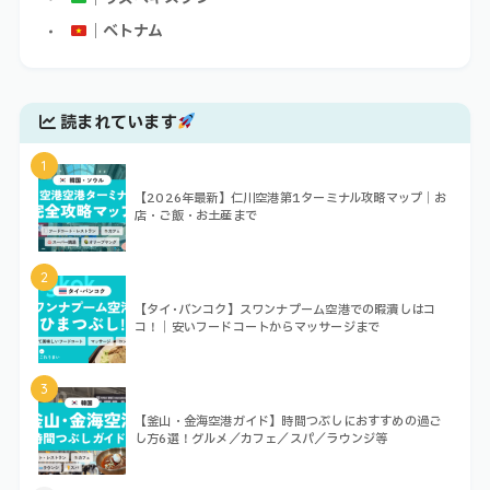
｜ベトナム
読まれています
1
【2026年最新】仁川空港第1ターミナル攻略マップ｜お
店・ご飯・お土産まで
2
【タイ･バンコク】スワンナプーム空港での暇潰しはコ
コ！｜安いフードコートからマッサージまで
3
【釜山・金海空港ガイド】時間つぶしにおすすめの過ご
し方6選！グルメ／カフェ／スパ／ラウンジ等