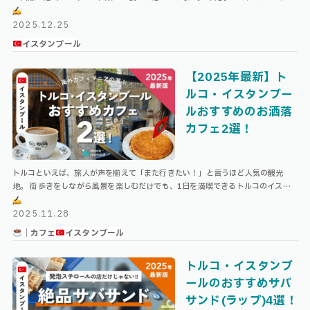
タンブールの2種類の空港の、それぞれ3つずつのラウンジについて徹底解 …
2025.12.25
イスタンブール
【2025年最新】ト
ルコ・イスタンブー
ルおすすめのお洒落
カフェ2選！
トルコといえば、旅人が声を揃えて「また行きたい！」と言うほど人気の観光
地。 街歩きをしながら風景を楽しむだけでも、1日を満喫できるトルコのイスタ
ンブールですが、絶対に行ってほしいおすすめのカフェもいくつか存在します！
今 …
2025.11.28
｜カフェ
イスタンブール
トルコ・イスタンブ
ールのおすすめサバ
サンド(ラップ)4選！