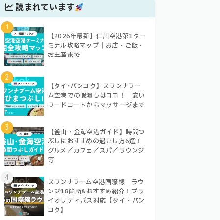
読まれています
1
【2026年最新】仁川空港第1ター
ミナル攻略マップ｜お店・ご飯・
お土産まで
2
【タイ･バンコク】スワンナプー
ム空港での暇潰しはココ！｜安い
フードコートからマッサージまで
3
【釜山・金海空港ガイド】時間つ
ぶしにおすすめの過ごし方6選！
グルメ／カフェ／スパ／ラウンジ
等
4
スワンナプーム空港国際線｜ラウ
ンジ18箇所&おすすめ紹介！プラ
イオリティパス対応【タイ・バン
コク】