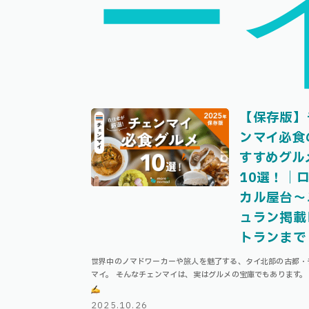
ー
【保存版】
ンマイ必食
すすめグル
10選！｜
カル屋台〜
ュラン掲載
トランまで
世界中のノマドワーカーや旅人を魅了する、タイ北部の古都・
マイ。 そんなチェンマイは、実はグルメの宝庫でもあります。
では、チェンマイ在住4年目の筆者が厳選する「チェンマイに
必食！」のグルメをご紹介！ 「 …
2025.10.26