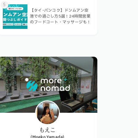
5
【タイ･バンコク】ドンムアン空
港での過ごし方5選！24時間営業
のフードコート・マッサージも！
もえこ
(Moeko Yamada)