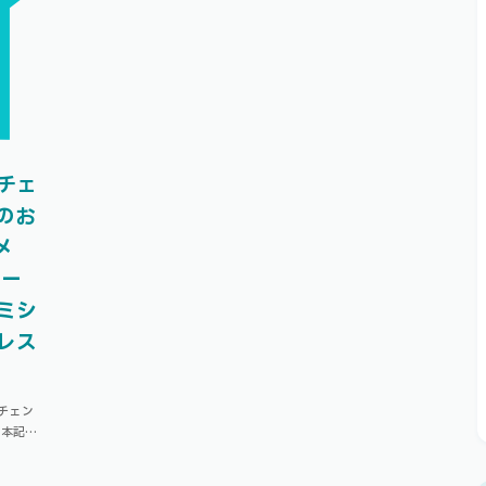
イ
チェ
のお
メ
ロー
ミシ
レス
チェン
 本記事
来たら