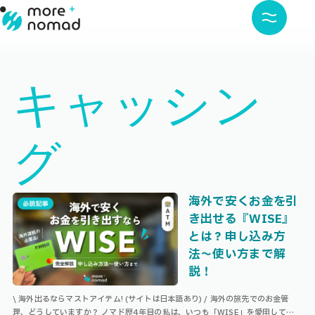
キャッシン
グ
海外で安くお金を引
き出せる『WISE』
とは？申し込み方
法〜使い方まで解
説！
\ 海外出るならマストアイテム! (サイトは日本語あり) / 海外の旅先でのお金管
理、どうしていますか？ ノマド歴4年目の私は、いつも「WISE」を愛用していま