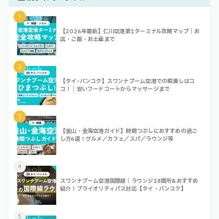
1
【2026年最新】仁川空港第1ターミナル攻略マップ｜お
店・ご飯・お土産まで
2
【タイ･バンコク】スワンナプーム空港での暇潰しはコ
コ！｜安いフードコートからマッサージまで
3
【釜山・金海空港ガイド】時間つぶしにおすすめの過ご
し方6選！グルメ／カフェ／スパ／ラウンジ等
4
スワンナプーム空港国際線｜ラウンジ18箇所&おすすめ
紹介！プライオリティパス対応【タイ・バンコク】
5