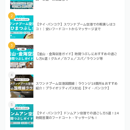
2
【タイ･バンコク】スワンナプーム空港での暇潰しはコ
コ！｜安いフードコートからマッサージまで
3
【釜山・金海空港ガイド】時間つぶしにおすすめの過ご
し方6選！グルメ／カフェ／スパ／ラウンジ等
4
スワンナプーム空港国際線｜ラウンジ18箇所&おすすめ
紹介！プライオリティパス対応【タイ・バンコク】
5
【タイ･バンコク】ドンムアン空港での過ごし方5選！24
時間営業のフードコート・マッサージも！