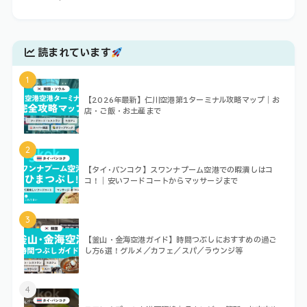
読まれています
1
【2026年最新】仁川空港第1ターミナル攻略マップ｜お
店・ご飯・お土産まで
2
【タイ･バンコク】スワンナプーム空港での暇潰しはコ
コ！｜安いフードコートからマッサージまで
3
【釜山・金海空港ガイド】時間つぶしにおすすめの過ご
し方6選！グルメ／カフェ／スパ／ラウンジ等
4