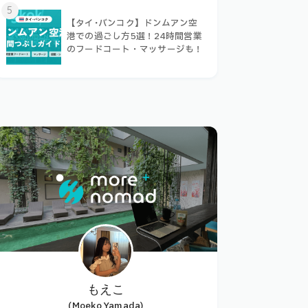
5
【タイ･バンコク】ドンムアン空
港での過ごし方5選！24時間営業
のフードコート・マッサージも！
もえこ
(Moeko Yamada)