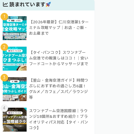
読まれています
1
【2026年最新】仁川空港第1ター
ミナル攻略マップ｜お店・ご飯・
お土産まで
2
【タイ･バンコク】スワンナプー
ム空港での暇潰しはココ！｜安い
フードコートからマッサージまで
3
【釜山・金海空港ガイド】時間つ
ぶしにおすすめの過ごし方6選！
グルメ／カフェ／スパ／ラウンジ
等
4
スワンナプーム空港国際線｜ラウ
ンジ18箇所&おすすめ紹介！プラ
イオリティパス対応【タイ・バン
コク】