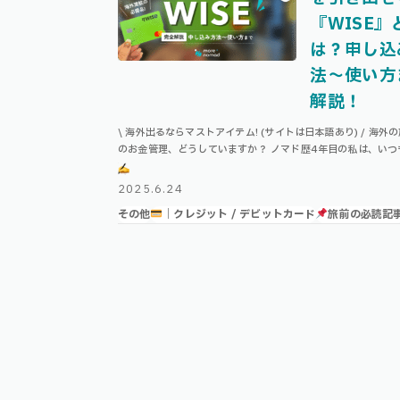
『WISE』
は？申し込
法〜使い方
解説！
\ 海外出るならマストアイテム! (サイトは日本語あり) / 海外
のお金管理、どうしていますか？ ノマド歴4年目の私は、いつ
「WISE」を愛用しています！ Index WISEとは？WISEの機
ATMでお …
2025.6.24
その他
｜クレジット / デビットカード
旅前の必読記