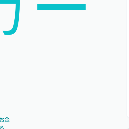
カー
お金
る