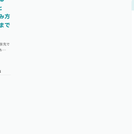
と
み方
まで
の旅先で
も
能①
事