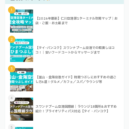
1
【2026年最新】仁川空港第1ターミナル攻略マップ｜お
店・ご飯・お土産まで
2
【タイ･バンコク】スワンナプーム空港での暇潰しはコ
コ！｜安いフードコートからマッサージまで
3
【釜山・金海空港ガイド】時間つぶしにおすすめの過ご
し方6選！グルメ／カフェ／スパ／ラウンジ等
4
スワンナプーム空港国際線｜ラウンジ18箇所&おすすめ
紹介！プライオリティパス対応【タイ・バンコク】
5