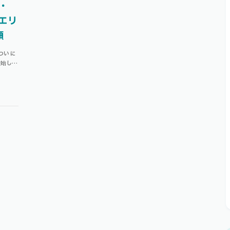
・
エリ
類
ついに
開始しま