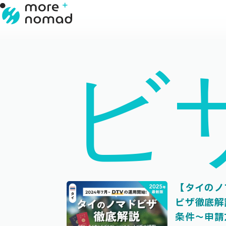
ビ
【タイのノ
ビザ徹底解
条件〜申請