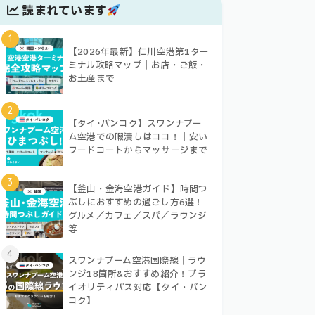
読まれています
1
【2026年最新】仁川空港第1ター
ミナル攻略マップ｜お店・ご飯・
お土産まで
2
【タイ･バンコク】スワンナプー
ム空港での暇潰しはココ！｜安い
フードコートからマッサージまで
3
【釜山・金海空港ガイド】時間つ
ぶしにおすすめの過ごし方6選！
グルメ／カフェ／スパ／ラウンジ
等
4
スワンナプーム空港国際線｜ラウ
ンジ18箇所&おすすめ紹介！プラ
イオリティパス対応【タイ・バン
コク】