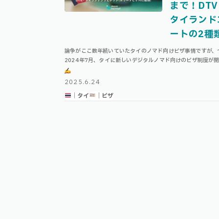
まで！DTV
タイランド
ートの2種
論争がここ数年続いていたタイのノマド向けビザ事情ですが、
2024年7月、タイに新しいデジタルノマド向けのビザ制度が
した！ 『DTV』と呼ばれるものがそれに該当し、正式名称は
「Destination Thai …
2025.6.24
｜タイ
｜ビザ