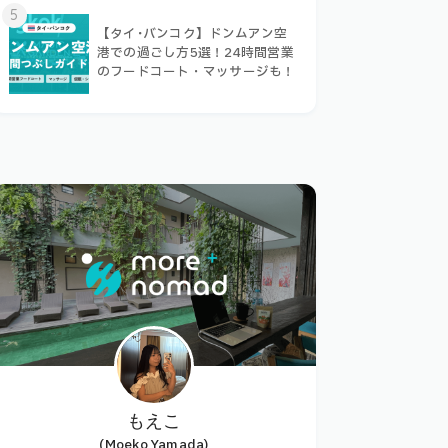
5
【タイ･バンコク】ドンムアン空
港での過ごし方5選！24時間営業
のフードコート・マッサージも！
もえこ
(Moeko Yamada)