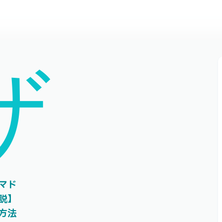
ザ
マド
説】
方法