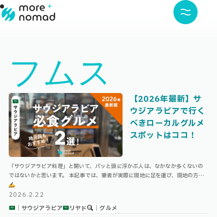
フムス
【2026年最新】サ
ウジアラビアで行く
べきローカルグルメ
スポットはココ！
「サウジアラビア料理」と聞いて、パッと頭に浮かぶ人は、なかなか多くないの
ではないかと思います。 本記事では、筆者が実際に現地に足を運び、現地の方の
おすすめも聞いた上で、サウジアラビアで必ず行くべきグルメスポットを厳選！
…
2026.2.22
｜サウジアラビア
リヤド
｜グルメ