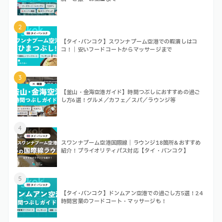
2
【タイ･バンコク】スワンナプーム空港での暇潰しはコ
コ！｜安いフードコートからマッサージまで
3
【釜山・金海空港ガイド】時間つぶしにおすすめの過ご
し方6選！グルメ／カフェ／スパ／ラウンジ等
4
スワンナプーム空港国際線｜ラウンジ18箇所&おすすめ
紹介！プライオリティパス対応【タイ・バンコク】
5
【タイ･バンコク】ドンムアン空港での過ごし方5選！24
時間営業のフードコート・マッサージも！