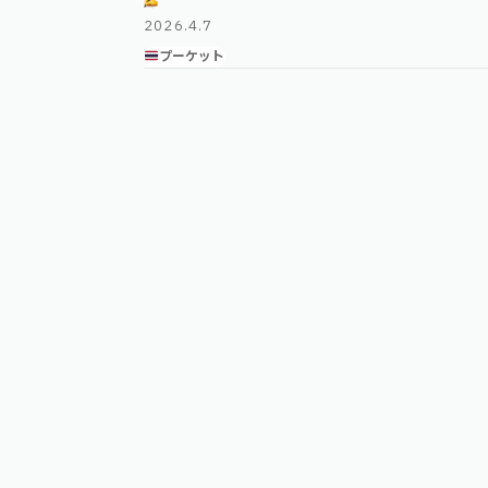
空港です。 本記事ではプーケット …
2026.4.7
プーケット