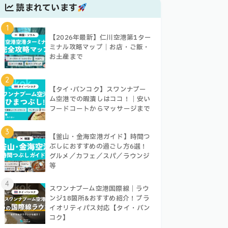
読まれています
1
【2026年最新】仁川空港第1ター
ミナル攻略マップ｜お店・ご飯・
お土産まで
2
【タイ･バンコク】スワンナプー
ム空港での暇潰しはココ！｜安い
フードコートからマッサージまで
3
【釜山・金海空港ガイド】時間つ
ぶしにおすすめの過ごし方6選！
グルメ／カフェ／スパ／ラウンジ
等
4
スワンナプーム空港国際線｜ラウ
ンジ18箇所&おすすめ紹介！プラ
イオリティパス対応【タイ・バン
コク】