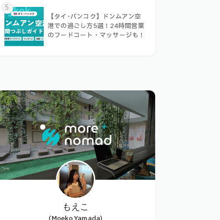
5
【タイ･バンコク】ドンムアン空
港での過ごし方5選！24時間営業
のフードコート・マッサージも！
もえこ
(Moeko Yamada)