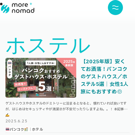
ホステル
【2025年版】安く
てお洒落！バンコク
のゲストハウス／ホ
ステル5選｜女性1人
旅にもおすすめ◎
ゲストハウスやホステルのドミトリーに泊まるとなると、慣れていれば良いです
が、はじめはセキュリティやが清潔さが不安だったりしますよね。。！ 本記事で
は、ホステルに住み込みで働いていたこともある私が、実際に泊まって良かった
女 …
2025.6.25
バンコク
｜ホテル