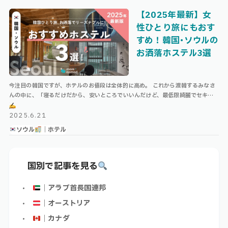
【2025年最新】女
性ひとり旅にもおす
すめ！韓国･ソウルの
お洒落ホステル3選
今注目の韓国ですが、ホテルのお値段は全体的に高め。 これから渡韓するみなさ
んの中に、「寝るだけだから、安いところでいいんだけど、最低限綺麗でセキュ
リティとロケーションは担保したい」と思っている方がいたら、今回の記事がお
役 …
2025.6.21
ソウル
｜ホテル
国別で記事を見る
｜アラブ首長国連邦
｜オーストリア
｜カナダ