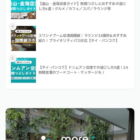
【釜山・金海空港ガイド】時間つぶしにおすすめの過ご
し方6選！グルメ／カフェ／スパ／ラウンジ等
4
スワンナプーム空港国際線｜ラウンジ18箇所&おすすめ
紹介！プライオリティパス対応【タイ・バンコク】
5
【タイ･バンコク】ドンムアン空港での過ごし方5選！24
時間営業のフードコート・マッサージも！