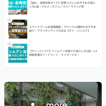
【釜山・金海空港ガイド】時間つぶしにおすすめの過ご
し方6選！グルメ／カフェ／スパ／ラウンジ等
4
スワンナプーム空港国際線｜ラウンジ18箇所&おすすめ
紹介！プライオリティパス対応【タイ・バンコク】
5
【タイ･バンコク】ドンムアン空港での過ごし方5選！24
時間営業のフードコート・マッサージも！