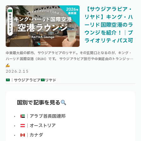
【サウジアラビア・
リヤド】キング・ハ
ーリド国際空港のラ
ウンジを紹介！｜プ
ライオリティパス可
中東最大級の都市、サウジアラビアのリヤド。その玄関口となるのが、キング・
ハーリド国際空港（RUH）です。 サウジアラビア旅行や中東経由のトランジット
で利用する方も多いこの空港。 本記事では、キング・ハーリド国際空港のター …
2026.2.15
｜サウジアラビア
リヤド
国別で記事を見る
｜アラブ首長国連邦
｜オーストリア
｜カナダ