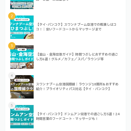
2
【タイ･バンコク】スワンナプーム空港での暇潰しはコ
コ！｜安いフードコートからマッサージまで
3
【釜山・金海空港ガイド】時間つぶしにおすすめの過ご
し方6選！グルメ／カフェ／スパ／ラウンジ等
4
スワンナプーム空港国際線｜ラウンジ18箇所&おすすめ
紹介！プライオリティパス対応【タイ・バンコク】
5
【タイ･バンコク】ドンムアン空港での過ごし方5選！24
時間営業のフードコート・マッサージも！