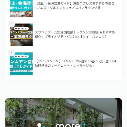
【釜山・金海空港ガイド】時間つぶしにおすすめの過ご
し方6選！グルメ／カフェ／スパ／ラウンジ等
4
スワンナプーム空港国際線｜ラウンジ18箇所&おすすめ
紹介！プライオリティパス対応【タイ・バンコク】
5
【タイ･バンコク】ドンムアン空港での過ごし方5選！24
時間営業のフードコート・マッサージも！