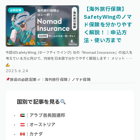
【海外旅行保険】
SafetyWingのノマ
ド保険を分かりやす
く解説！｜申込方
法・使い方まで
今回はSafetyWing (セーフティウイング) 社の「Nomad Insurance」の加入を
考えている方に向けて、内容を日本語で分かりやすく解説します！ メリット・デ
メリットや、申込方法、またいざ実際に治療を受けた …
2025.6.24
旅前の必読記事
｜海外旅行保険 / ノマド保険
国別で記事を見る
｜アラブ首長国連邦
｜オーストリア
｜カナダ