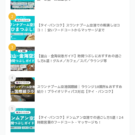
2
【タイ･バンコク】スワンナプーム空港での暇潰しはコ
コ！｜安いフードコートからマッサージまで
3
【釜山・金海空港ガイド】時間つぶしにおすすめの過ご
し方6選！グルメ／カフェ／スパ／ラウンジ等
4
スワンナプーム空港国際線｜ラウンジ18箇所&おすすめ
紹介！プライオリティパス対応【タイ・バンコク】
5
【タイ･バンコク】ドンムアン空港での過ごし方5選！24
時間営業のフードコート・マッサージも！