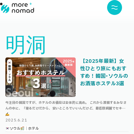
明洞
【2025年最新】女
性ひとり旅にもおす
すめ！韓国･ソウルの
お洒落ホステル3選
今注目の韓国ですが、ホテルのお値段は全体的に高め。 これから渡韓するみなさ
んの中に、「寝るだけだから、安いところでいいんだけど、最低限綺麗でセキュ
リティとロケーションは担保したい」と思っている方がいたら、今回の記事がお
役 …
2025.6.21
ソウル
｜ホテル