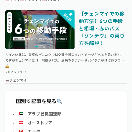
【チェンマイでの移
動方法】6つの手段
と相場・赤いバス
「ソンテウ」の乗り
方を解説！
タイといえば、首都のバンコクでは交通渋滞の多いイメージがあると思います。
ですがチェンマイには、電車やバス、公共のタクシーやバイタクがほぼありませ
ん。 チェンマイで移動する際は、配車アプリや、「ソンテウ」という赤バスを活
…
2025.11.3
チェンマイ
国別で記事を見る
｜アラブ首長国連邦
｜オーストリア
｜カナダ