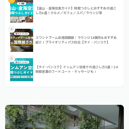
【釜山・金海空港ガイド】時間つぶしにおすすめの過ご
し方6選！グルメ／カフェ／スパ／ラウンジ等
4
スワンナプーム空港国際線｜ラウンジ18箇所&おすすめ
紹介！プライオリティパス対応【タイ・バンコク】
5
【タイ･バンコク】ドンムアン空港での過ごし方5選！24
時間営業のフードコート・マッサージも！