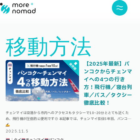
移動方法
【2025年最新】バ
ンコクからチェンマ
イへの4つの行き
方！飛行機／寝台列
車／バス／タクシー
徹底比較！
チェンマイは空港から市内へのアクセスもタクシーで10~20分ととても近くた
め、飛行機が圧倒的に便利です◎ 本記事では、チェンマイ在住5年目、バンコク
との行き来に慣れている筆者が、他の手段と徹底比較しながら解説して参ります
…
2025.11.5
｜タイ
チェンマイ
バンコク