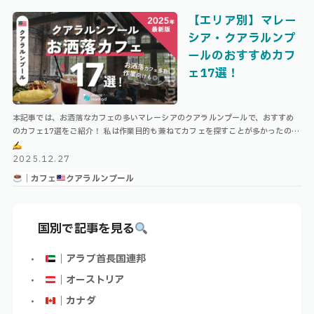
【エリア別】マレー
シア・クアラルンプ
ールのおすすめカフ
ェ17選！
本記事では、お洒落なカフェの多いマレーシアのクアラルンプールで、おすすめ
のカフェ17選をご紹介！ 私は作業目的も兼ねてカフェを探すことが多かったので
すが、実際は作業向けというより、友達同士で行くようなカフェの方が多いよう
…
2025.12.27
｜カフェ
クアラルンプール
国別で記事を見る
｜アラブ首長国連邦
｜オーストリア
｜カナダ