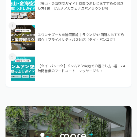
【釜山・金海空港ガイド】時間つぶしにおすすめの過ご
し方6選！グルメ／カフェ／スパ／ラウンジ等
4
スワンナプーム空港国際線｜ラウンジ18箇所&おすすめ
紹介！プライオリティパス対応【タイ・バンコク】
5
【タイ･バンコク】ドンムアン空港での過ごし方5選！24
時間営業のフードコート・マッサージも！