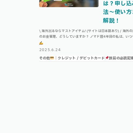
は？申し込
法〜使い方
解説！
\ 海外出るならマストアイテム! (サイトは日本語あり) / 海外
のお金管理、どうしていますか？ ノマド歴4年目の私は、いつ
「WISE」を愛用しています！ Index WISEとは？WISEの機
ATMでお …
2025.6.24
その他
｜クレジット / デビットカード
旅前の必読記