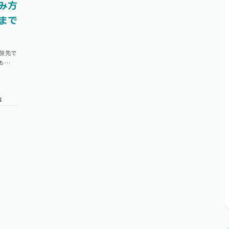
み方
まで
の旅先で
も
能①
事