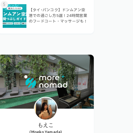
5
【タイ･バンコク】ドンムアン空
港での過ごし方5選！24時間営業
のフードコート・マッサージも！
もえこ
(Moeko Yamada)