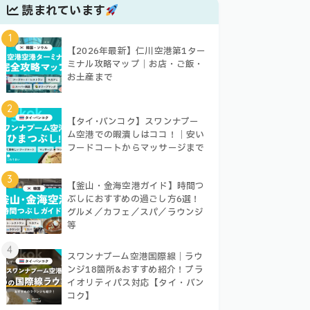
読まれています
1
【2026年最新】仁川空港第1ター
ミナル攻略マップ｜お店・ご飯・
お土産まで
2
【タイ･バンコク】スワンナプー
ム空港での暇潰しはココ！｜安い
フードコートからマッサージまで
3
【釜山・金海空港ガイド】時間つ
ぶしにおすすめの過ごし方6選！
グルメ／カフェ／スパ／ラウンジ
等
4
スワンナプーム空港国際線｜ラウ
ンジ18箇所&おすすめ紹介！プラ
イオリティパス対応【タイ・バン
コク】