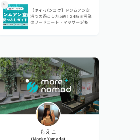
5
【タイ･バンコク】ドンムアン空
港での過ごし方5選！24時間営業
のフードコート・マッサージも！
もえこ
(Moeko Yamada)