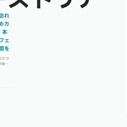
ーストリア
訪れ
めカ
｜本
フェ
間を
ひとつ
の合間
 ウィ