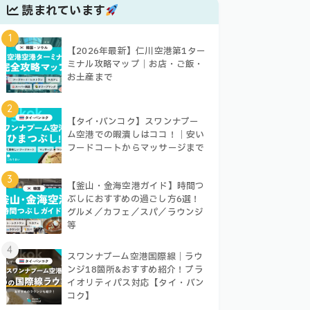
読まれています
1
【2026年最新】仁川空港第1ター
ミナル攻略マップ｜お店・ご飯・
お土産まで
2
【タイ･バンコク】スワンナプー
ム空港での暇潰しはココ！｜安い
フードコートからマッサージまで
3
【釜山・金海空港ガイド】時間つ
ぶしにおすすめの過ごし方6選！
グルメ／カフェ／スパ／ラウンジ
等
4
スワンナプーム空港国際線｜ラウ
ンジ18箇所&おすすめ紹介！プラ
イオリティパス対応【タイ・バン
コク】