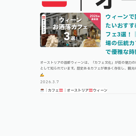
｜オ
ウィーンで
たいおすす
フェ3選！
場の伝統カ
で優雅な時
オーストリアの首都ウィーンは、「カフェ文化」が街の魅力の
として知られています。歴史あるカフェが数多く存在し、観光
にゆったりと過ごす時間は、ウィーン旅行の大きな楽しみです。
ーンのカフェは単なる休憩場所では …
2026.3.7
｜カフェ
｜オーストリア
ウィーン