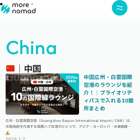
China
｜中国
中国広州・白雲国際
空港のラウンジを紹
介！｜プライオリテ
ィパスで入れる10箇
所まとめ
広州・白雲国際空港（Guangzhou Baiyun International Airport／CAN）は、
中国南部を代表する国際ハブ空港のひとつで、アジア・ヨーロッパ・中東路線の
乗り継ぎ拠点として利用する方も多い空港 …
2026.1.2