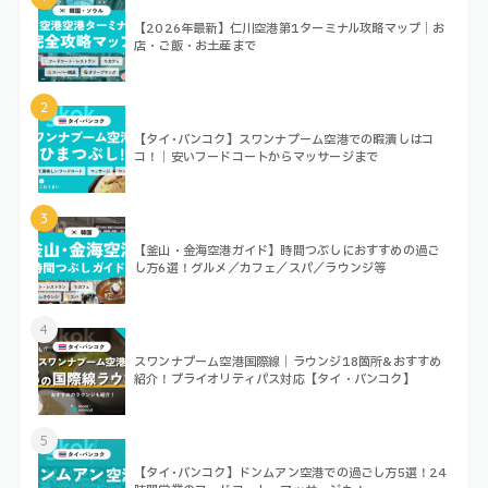
【2026年最新】仁川空港第1ターミナル攻略マップ｜お
店・ご飯・お土産まで
2
【タイ･バンコク】スワンナプーム空港での暇潰しはコ
コ！｜安いフードコートからマッサージまで
3
【釜山・金海空港ガイド】時間つぶしにおすすめの過ご
し方6選！グルメ／カフェ／スパ／ラウンジ等
4
スワンナプーム空港国際線｜ラウンジ18箇所&おすすめ
紹介！プライオリティパス対応【タイ・バンコク】
5
【タイ･バンコク】ドンムアン空港での過ごし方5選！24