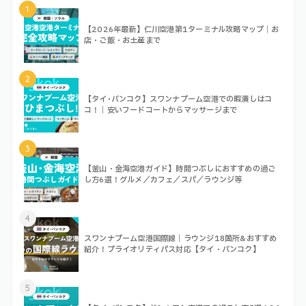
1
【2026年最新】仁川空港第1ターミナル攻略マップ｜お
店・ご飯・お土産まで
2
【タイ･バンコク】スワンナプーム空港での暇潰しはコ
コ！｜安いフードコートからマッサージまで
3
【釜山・金海空港ガイド】時間つぶしにおすすめの過ご
し方6選！グルメ／カフェ／スパ／ラウンジ等
4
スワンナプーム空港国際線｜ラウンジ18箇所&おすすめ
紹介！プライオリティパス対応【タイ・バンコク】
5