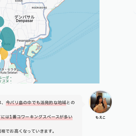
は、
今バリ島の中でも活発的な地域
との
アには1番コワーキングスペースが多い
もえこ
価格でお高くなっていきます。