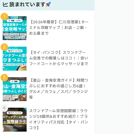
読まれています
1
【2026年最新】仁川空港第1ター
ミナル攻略マップ｜お店・ご飯・
お土産まで
2
【タイ･バンコク】スワンナプー
ム空港での暇潰しはココ！｜安い
フードコートからマッサージまで
3
【釜山・金海空港ガイド】時間つ
ぶしにおすすめの過ごし方6選！
グルメ／カフェ／スパ／ラウンジ
等
4
スワンナプーム空港国際線｜ラウ
ンジ18箇所&おすすめ紹介！プラ
イオリティパス対応【タイ・バン
コク】