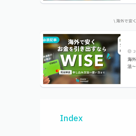
\ 海外で安
2
海外
法
Index