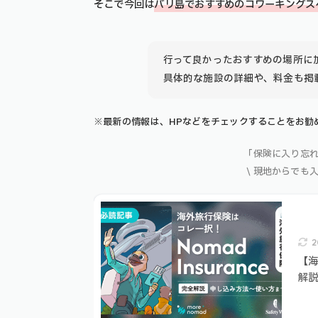
そこで今回は
バリ島でおすすめのコワーキングス
行って良かったおすすめの場所に
具体的な施設の詳細や、料金も掲
※最新の情報は、HPなどをチェックすることをお勧
「保険に入り忘
\ 現地からでも
2
【海
解