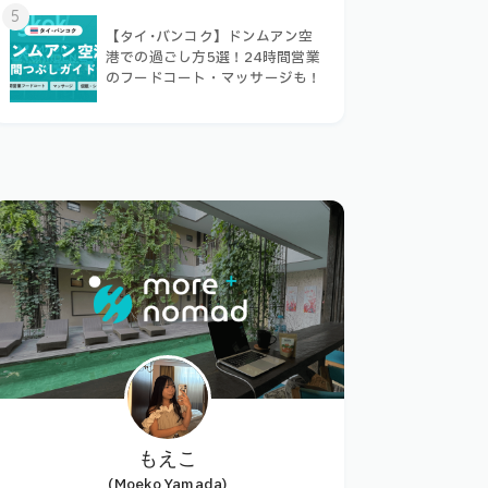
5
【タイ･バンコク】ドンムアン空
港での過ごし方5選！24時間営業
のフードコート・マッサージも！
もえこ
(Moeko Yamada)