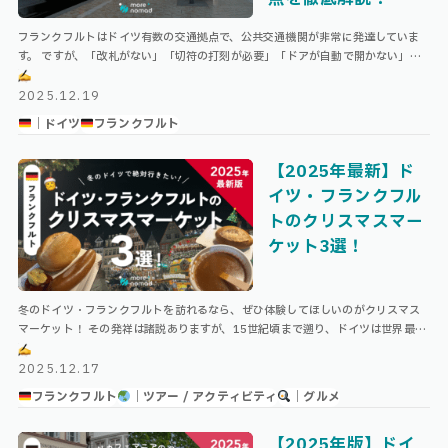
フランクフルトはドイツ有数の交通拠点で、公共交通機関が非常に発達していま
す。 ですが、「改札がない」「切符の打刻が必要」「ドアが自動で開かない」な
ど、仕組み上日本の公共交通機関と大きく異なる点も！ この記事では、フランク
…
2025.12.19
｜ドイツ
フランクフルト
【2025年最新】ド
イツ・フランクフル
トのクリスマスマー
ケット3選！
冬のドイツ・フランクフルトを訪れるなら、ぜひ体験してほしいのがクリスマス
マーケット！ その発祥は諸説ありますが、15世紀頃まで遡り、ドイツは世界最古
のクリスマスマーケット文化を持つ国の1つとして知られています。 中でも国 …
2025.12.17
フランクフルト
｜ツアー / アクティビティ
｜グルメ
【2025年版】ドイ