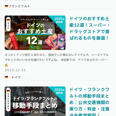
フランクフルト
ドイツのおすすめ土
産12選！スーパー・
ドラッグストアで喜
ばれるものを厳選！
せっかくドイツ旅行に来たなら、現地でしか買えないアイテムや、リーズナブル
でセンスのいいものを選びたいですよね。 本記事では、ドイツ全土のスーパーや
ドラッグストアで手軽に買えるお土産を厳選して12品紹介します！ 食べ物・お
…
2025.12.21
｜ドイツ
ドイツ・フランクフ
ルトの移動手段まと
め｜公共交通機関の
乗り方・料金・注意
点を徹底解説！