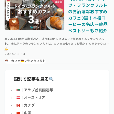
ツ・フランクフルト
のお洒落なおすすめ
カフェ3選！本格コ
ーヒーの名店〜絶品
ペストリーもご紹介
歴史ある旧市街の街並みと、近代的なビジネスエリアが混在するフランクフル
ト。 実はドイツのフランクフルトは、カフェ文化もとても豊か！ クラシックなド
イツケーキやペストリーが味わえる店から、コーヒーの美味しい本格派ロースタ
ー …
2025.12.14
｜カフェ
フランクフルト
国別で記事を見る
｜アラブ首長国連邦
｜オーストリア
｜カナダ
｜中国