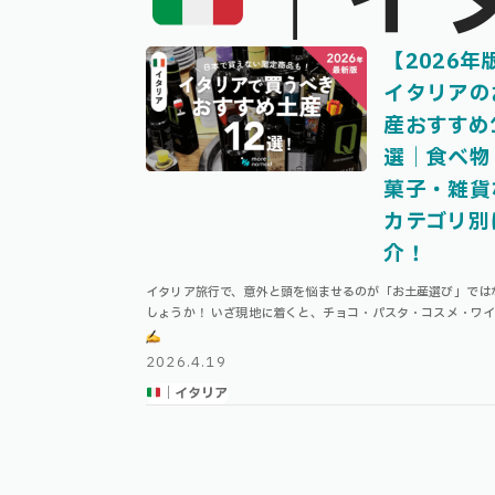
｜イ
【2026年
イタリアの
産おすすめ
選｜食べ物
菓子・雑貨
カテゴリ別
介！
イタリア旅行で、意外と頭を悩ませるのが「お土産選び」では
しょうか！ いざ現地に着くと、チョコ・パスタ・コスメ・ワ
選択肢が多すぎて、「どれもそれっぽく見えて、違いがよく分
い」と感じる方がとても多いです。 …
2026.4.19
｜イタリア