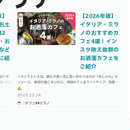
タリア
版】
【2026年版】
お土
イタリア・ミラ
12
ノのおすすめカ
・お
フェ4選！イン
など
スタ映え抜群の
に紹
お洒落カフェを
ご紹介
ないで
イタリアといえば、誰もが真っ先に思い浮かべるのが『おしゃれ』な
イン…と
イメージ。 普段の着こなしから、見惚れてしまうインテリア、洗練さ
からな
れた建造物の数々など、独特のイタリア美学にうっとりしますよね！
古い建物を大切にしながら、その …
2025.12.24
｜カフェ
ミラノ