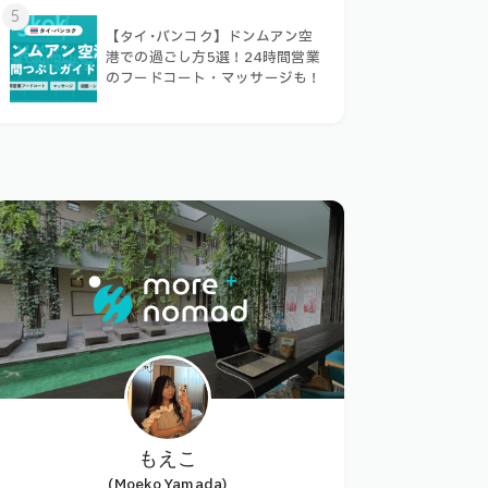
5
【タイ･バンコク】ドンムアン空
港での過ごし方5選！24時間営業
のフードコート・マッサージも！
もえこ
(Moeko Yamada)