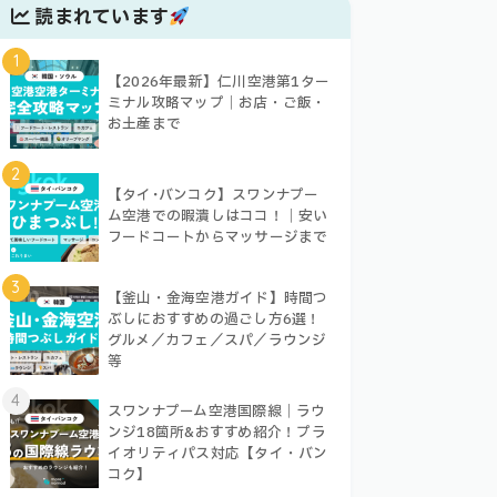
読まれています
1
【2026年最新】仁川空港第1ター
ミナル攻略マップ｜お店・ご飯・
お土産まで
2
【タイ･バンコク】スワンナプー
ム空港での暇潰しはココ！｜安い
フードコートからマッサージまで
3
【釜山・金海空港ガイド】時間つ
ぶしにおすすめの過ごし方6選！
グルメ／カフェ／スパ／ラウンジ
等
4
スワンナプーム空港国際線｜ラウ
ンジ18箇所&おすすめ紹介！プラ
イオリティパス対応【タイ・バン
コク】