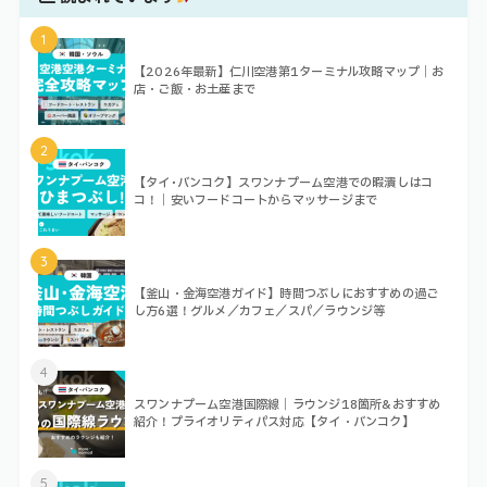
1
【2026年最新】仁川空港第1ターミナル攻略マップ｜お
店・ご飯・お土産まで
2
【タイ･バンコク】スワンナプーム空港での暇潰しはコ
コ！｜安いフードコートからマッサージまで
3
【釜山・金海空港ガイド】時間つぶしにおすすめの過ご
し方6選！グルメ／カフェ／スパ／ラウンジ等
4
スワンナプーム空港国際線｜ラウンジ18箇所&おすすめ
紹介！プライオリティパス対応【タイ・バンコク】
5