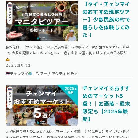
【タイ・チェンマイ
のおすすめ現地ツア
ー】少数民族の村で
暮らしを体験してみ
た！
私も先日、『カレン族』という民族の暮らし体験ツアーに参加させてもらったの
で、今回の記事ではそのレポをしていきます◎ ＊基本的にはタイ人の日本語ガイ
ドが引率し、坂田さんも同行します。ただ、すべてのツアーに坂田さんが参加され
…
2025.10.31
チェンマイ
｜ツアー / アクティビティ
チェンマイでおすす
めのマーケット5
選！｜お洒落・週末
限定も【2025年最
新】
タイ観光の魅力の1つといえば「マーケット散策」！ 特にチェンマイはハンドメ
イド品などのお店が多く、お洒落な雑貨が買えたり、また物価が低いため安くて