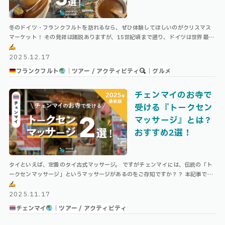
冬のドイツ・フランクフルトを訪れるなら、ぜひ体験してほしいのがクリスマス
マーケット！ その発祥は諸説ありますが、15世紀頃まで遡り、ドイツは世界最古
のクリスマスマーケット文化を持つ国の1つとして知られています。 中でも国 …
2025.12.17
フランクフルト
｜ツアー / アクティビティ
｜グルメ
チェンマイのお寺で
受ける『トークセン
マッサージ』とは？
おすすめ2選！
タイといえば、定番のタイ古式マッサージ。 ですがチェンマイには、伝統の「ト
ークセンマッサージ」というマッサージがあるのをご存知ですか？？ 本記事で
は、チェンマイに来たら外せない！伝統の「トークセンマッサージ」について、
受 …
2025.11.17
チェンマイ
｜ツアー / アクティビティ