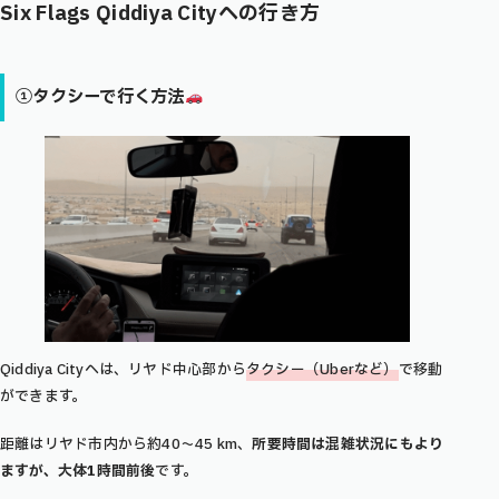
Six Flags Qiddiya City
への行き方
①タクシーで行く方法
Qiddiya Cityへは、リヤド中心部から
タクシー（Uberなど）
で移動
ができます。
距離はリヤド市内から約40〜45 km、
所要時間は混雑状況にもより
ますが、大体1時間前後
です。