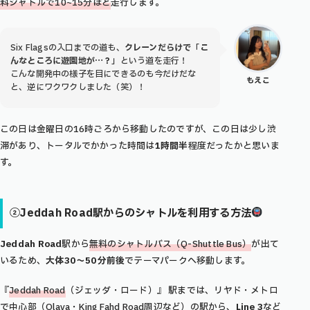
料
シャトル
で10~15分ほど
走行します。
Six Flagsの入口までの道も、
クレーンだらけで
「
こ
んなところに遊園地が…？
」という道を走行！
こんな開発中の様子を目にできるのも今だけだな
もえこ
と、逆にワクワクしました（笑）！
この日は金曜日の16時ごろから移動したのですが、この日は少し渋
滞があり、トータルでかかった時間は
1時間半
程度だったかと思いま
す。
②Jeddah Road駅からのシャトルを利用する方法
Jeddah Road
駅から
無料のシャトルバス（Q-Shuttle Bus）
が出て
いるため、
大体30〜50分前後
でテーマパークへ移動します。
『
Jeddah Road
（ジェッダ・ロード）』 駅までは、リヤド・メトロ
で中心部（Olaya・King Fahd Road周辺など）の駅から、
Line 3
など