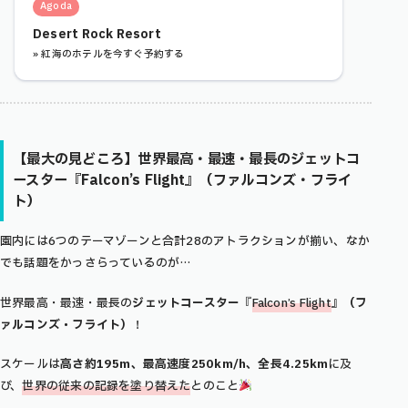
Agoda
Desert Rock Resort
» 紅海のホテルを今すぐ予約する
【最大の見どころ】世界最高・最速・最長の
ジェットコ
ースター
『
Falcon’s Flight』（ファルコンズ・フライ
ト）
園内には6つのテーマゾーンと合計28のアトラクションが揃い、なか
でも話題をかっさらっているのが…
世界最高・最速・最長の
ジェットコースター
『
Falcon’s Flight
』（フ
ァルコンズ・フライト）
！
スケールは
高さ約195m、最高速度250km/h、全長4.25km
に及
び、
世界の従来の記録を塗り替えた
とのこと