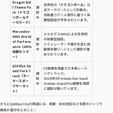
Dragon Bal
世界初の「
ドラゴンボール
」公
l Theme Pa
建
式テーマパークとして計画中。
rk（ドラゴ
設
名称通りアニメ原作に基づく体
ンボールテ
中
験型施設が予定されています。
ーマパーク）
Mercedes-
メルセデスAMGによる世界初
AMG World
建
の体験型施設。
of Perform
設
シミュレーターや展示を含む自
ance（AMG
中
動車体験ゾーンとして建設が進
体験センタ
められています。
ー）
Qiddiya Sp
F1開催を見据えた本格レーシ
eed Park T
建
ングトラック。
rack（モー
設
2028年のFormula One Saudi
タースポー
中
Arabian Grand Prix開催を視野
ツサーキッ
に建設が続いています。
ト）
さらにQiddiya Cityの周囲には、商業・住宅地区など多数のインフラ
開発が進行中とのこと！