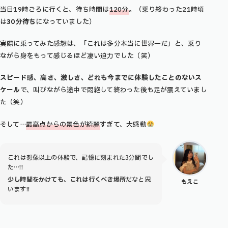
当日19時ごろに行くと、待ち時間は
120分
。（乗り終わった21時頃
は
30分待ち
になっていました）
実際に乗ってみた感想は、「これは多分本当に世界一だ」と、乗り
ながら身をもって感じるほど凄い迫力でした（笑）
スピード感、高さ、激しさ、どれも今までに体験したことのないス
ケール
で、叫びながら途中で悶絶して終わった後も足が震えていまし
た（笑）
そして…
最高点からの景色が綺麗
すぎて、大感動
これは想像以上の体験で、記憶に刻まれた3分間でし
た…!!
少し時間をかけても、これは行くべき場所
だなと思
もえこ
います!!