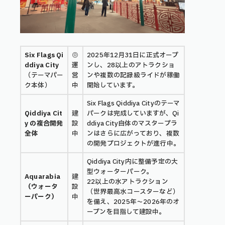
Six Flags Qi
◎
2025年12月31日に正式オープ
ddiya City
運
ンし、28以上のアトラクショ
（テーマパー
営
ンや複数の記録級ライドが稼働
ク本体）
中
開始しています。
Six Flags Qiddiya Cityのテーマ
Qiddiya Cit
建
パークは完成していますが、Qi
y の複合開発
設
ddiya City自体のマスタープラ
全体
中
ンはさらに広がっており、複数
の開発プロジェクトが進行中。
Qiddiya City内に整備予定の大
型ウォーターパーク。
Aquarabia
建
22以上の水アトラクション
（ウォータ
設
（世界最高水コースターなど）
ーパーク）
中
を備え、2025年〜2026年のオ
ープンを目指して建設中。