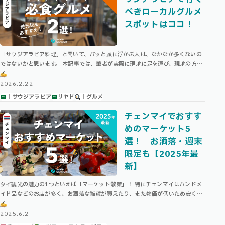
べきローカルグルメ
スポットはココ！
「サウジアラビア料理」と聞いて、パッと頭に浮かぶ人は、なかなか多くないの
ではないかと思います。 本記事では、筆者が実際に現地に足を運び、現地の方の
おすすめも聞いた上で、サウジアラビアで必ず行くべきグルメスポットを厳選！
…
2026.2.22
｜サウジアラビア
リヤド
｜グルメ
チェンマイでおすす
めのマーケット5
選！｜お洒落・週末
限定も【2025年最
新】
タイ観光の魅力の1つといえば「マーケット散策」！ 特にチェンマイはハンドメ
イド品などのお店が多く、お洒落な雑貨が買えたり、また物価が低いため安くて
美味しいグルメの楽しめるマーケットが沢山存在します…‼︎ 朝からやっている …
2025.6.2