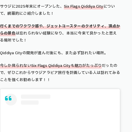
サウジに2025年末にオープンした、
Six Flags Qiddiya City
につい
て、網羅的にご紹介しました！
行くまでのワクワク感
や、
ジェットコースターのクオリティ
、
頂点か
らの景色
は忘れられない経験になり、本当に今来て良かったと思え
る場所でした！
Qiddiya Cityの開発が進んだ後にも、また必ず訪れたい場所。
今しか見られないSix Flags Qiddiya Cityも魅力がたっぷり
だったの
で、ぜひこれからサウジアラビア旅行を計画している人は訪れてみる
ことを強くお勧めします！！