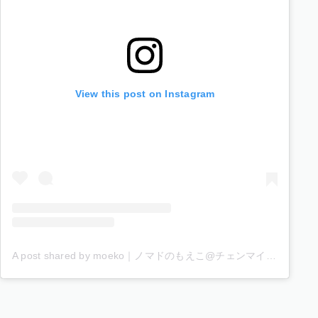
View this post on Instagram
A post shared by moeko｜ノマドのもえこ@チェンマイ (@moeko_nomad)