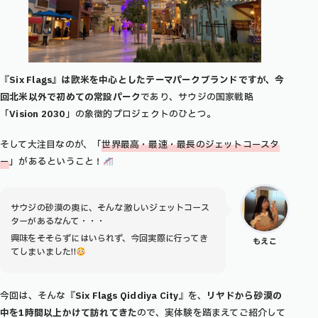
『
Six Flags』は欧米を中心としたテーマパークブランドですが、今
回北米以外で初めての常設パーク
であり、サウジの国家戦略
「
Vision 2030
」の象徴的プロジェクトのひとつ。
そして大注目なのが、「
世界最高・最速・最長のジェットコースタ
ー
」があるということ！
サウジの砂漠の奥に、そんな激しいジェットコース
ターがあるなんて・・・
興味をそそらずにはいられず、今回実際に行ってき
もえこ
てしまいました!!
今回は、そんな『
Six Flags Qiddiya City
』を、
リヤドから砂漠の
中を1時間以上かけて訪れてきた
ので、実体験を踏まえてご紹介して