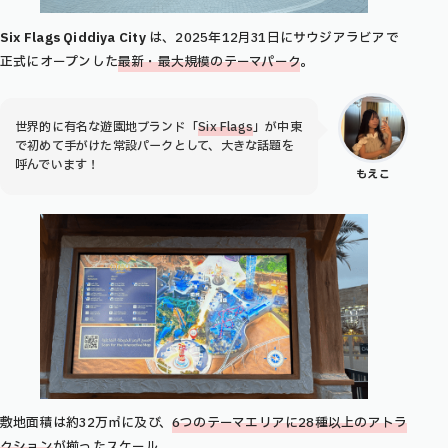
Six Flags Qiddiya City
は、2025年12月31日にサウジアラビアで
正式にオープンした
最新・最大規模のテーマパーク
。
世界的に有名な遊園地ブランド「
Six Flags
」が中東
で初めて手がけた常設パークとして、大きな話題を
呼んでいます！
もえこ
敷地面積は約32万㎡に及び、
6つのテーマエリアに28種以上のアトラ
クション
が揃ったスケール。