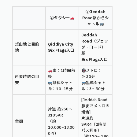
②Jeddah
①タクシー
Road駅からシ
ャトル
Jeddah
Road
（ジェッ
経由地と目的
Qiddiya City
ダ・ロード）
地
→Six Flags入口
駅
→Six Flags入口
車：1時間前
メトロ：
所要時間の目
後
2~30分
安
無料シャト
無料シャト
ル：10~15分
ル：3〜50分
[Jeddah Road
駅までメトロの
片道 約250〜
場合]
310SAR
片道約
金額
（約
SAR4（2時間
10,000~13,00
パス利用）
0円）
（約170〜180