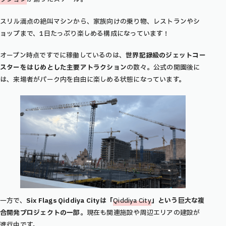
スリル満点の絶叫マシンから、家族向けの乗り物、レストランやシ
ョップまで、1日たっぷり楽しめる構成になっています！
オープン時点ですでに稼働しているのは、
世界記録級のジェットコー
スターをはじめとした主要アトラクション
の数々。公式の開園後に
は、来場者がパーク内を自由に楽しめる状態になっています。
一方で、
Six Flags Qiddiya Cityは「
Qiddiya City
」という巨大な複
合開発プロジェクトの一部
。現在も関連施設や周辺エリアの建設が
進行中です。