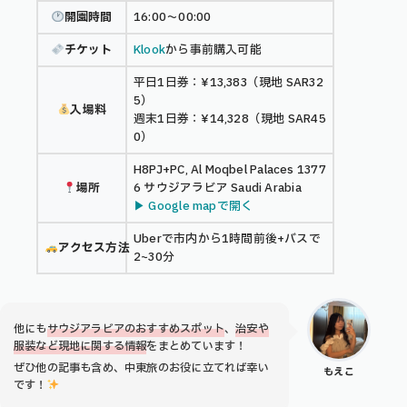
開園時間
16:00〜00:00
チケット
Klook
から事前購入可能
平日1日券：¥13,383（現地 SAR32
5）
入場料
週末1日券：¥14,328（現地 SAR45
0）
H8PJ+PC, Al Moqbel Palaces 1377
場所
6 サウジアラビア Saudi Arabia
▶︎ Google mapで開く
Uberで市内から1時間前後+バスで
アクセス方法
2~30分
他にも
サウジアラビアのおすすめスポット
、
治安や
服装など現地に関する情報
をまとめています！
ぜひ他の記事も含め、中東旅のお役に立てれば幸い
もえこ
です！