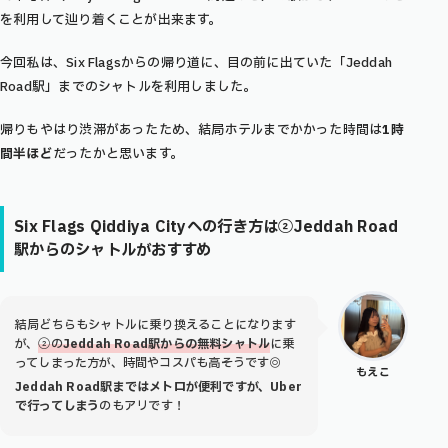
を利用して辿り着くことが出来ます。
今回私は、Six Flagsからの帰り道に、目の前に出ていた「Jeddah
Road駅」までのシャトルを利用しました。
帰りもやはり渋滞があったため、結局ホテルまでかかった時間は
1時
間半ほど
だったかと思います。
Six Flags Qiddiya City
への行き方は②Jeddah Road
駅からのシャトルがおすすめ
結局どちらもシャトルに乗り換えることになります
が、
②の
Jeddah Road駅からの無料シャトル
に乗
ってしまった方が、時間やコスパも高そうです◎
もえこ
Jeddah Road駅まではメトロが便利ですが、
Uber
で
行ってしまう
のもアリです！