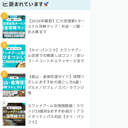
読まれています
1
【2026年最新】仁川空港第1ター
ミナル攻略マップ｜お店・ご飯・
お土産まで
2
【タイ･バンコク】スワンナプー
ム空港での暇潰しはココ！｜安い
フードコートからマッサージまで
3
【釜山・金海空港ガイド】時間つ
ぶしにおすすめの過ごし方6選！
グルメ／カフェ／スパ／ラウンジ
等
4
スワンナプーム空港国際線｜ラウ
ンジ18箇所&おすすめ紹介！プラ
イオリティパス対応【タイ・バン
コク】