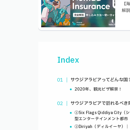
【海
解
Index
サウジアラビアってどんな国
2020年、観光ビザ解禁！
サウジアラビアで訪れるべき
①Six Flags Qiddiy
型エンターテインメント都市
②Diriyah（ディルイーヤ