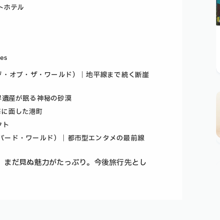
トホテル
nes
ld（エッジ・オブ・ザ・ワールド）｜地平線まで続く断崖
世界遺産が眠る神秘の砂漠
海に面した港町
クト
（ブールバード・ワールド）｜都市型エンタメの最前線
、まだ見ぬ魅力がたっぷり。今後旅行先とし