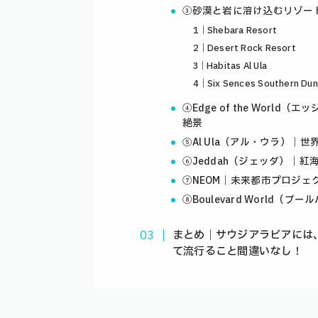
③砂漠と岩に溶け込むリゾー
1｜Shebara Resort
2｜Desert Rock Resort
3｜Habitas Al Ula
4｜Six Sences Southern Du
④Edge of the Wor
絶景
⑤Al Ula（アル・ウラ）｜
⑥Jeddah（ジェッダ）｜紅
⑦NEOM｜未来都市プロジェ
⑧Boulevard World
まとめ｜サウジアラビアには
て流行ること間違いなし！