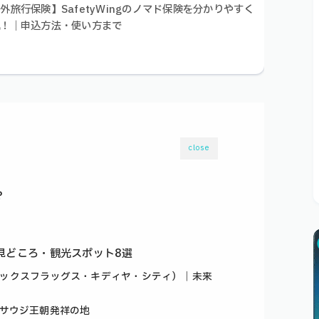
外旅行保険】SafetyWingのノマド保険を分かりやすく
説！｜申込方法・使い方まで
close
？
見どころ・観光スポット8選
a City（シックスフラッグス・キディヤ・シティ）｜未来
）｜サウジ王朝発祥の地