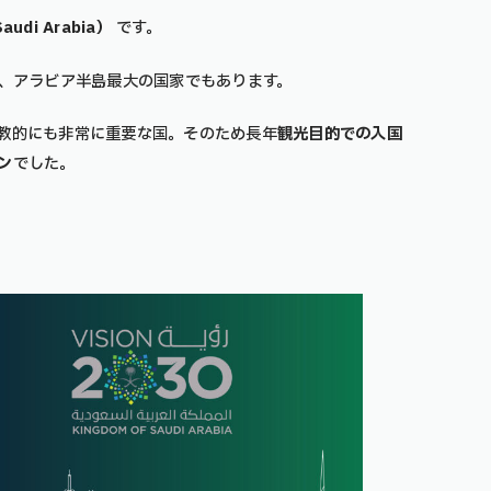
udi Arabia）
です。
、アラビア半島最大の国家でもあります。
教的にも非常に重要な国。そのため長年
観光目的での入国
ン
でした。