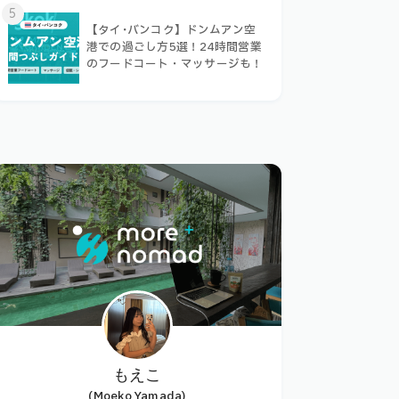
5
【タイ･バンコク】ドンムアン空
港での過ごし方5選！24時間営業
のフードコート・マッサージも！
もえこ
(Moeko Yamada)