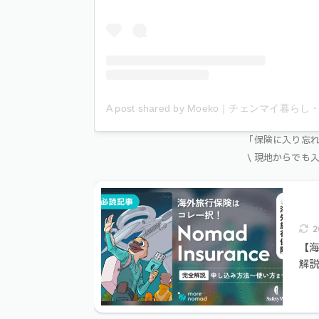
A post shared by Moeko｜チェンマイ暮
「保険に入り忘
\ 現地からでも
2
【海
解