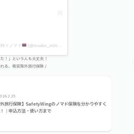
らし・時々ノマド
(@moeko_nomad)
れた！」という人も大丈夫！
入れる、格安海外旅行保険 /
026.2.23
外旅行保険】SafetyWingのノマド保険を分かりやすく
説！｜申込方法・使い方まで