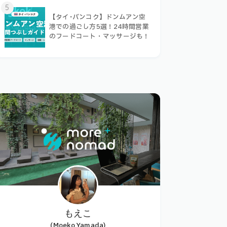
5
【タイ･バンコク】ドンムアン空
港での過ごし方5選！24時間営業
のフードコート・マッサージも！
もえこ
(Moeko Yamada)