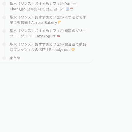
聖水（ソンス）おすすめカフェ② Daelim
Changgo 성수동 대림창고 갤러리
聖水（ソンス）おすすめカフェ③ くつろげて作
業にも最適！Aurora Bakery
聖水（ソンス）おすすめカフェ④ 話題のグリー
クヨーグルト！Lazy Yogurt
聖水（ソンス）おすすめカフェ⑤ お洒落で絶品
なプレッツェルのお店！Breadypost
まとめ