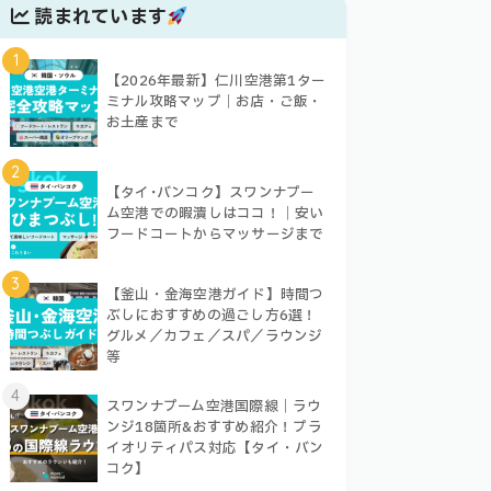
読まれています
1
【2026年最新】仁川空港第1ター
ミナル攻略マップ｜お店・ご飯・
お土産まで
2
【タイ･バンコク】スワンナプー
ム空港での暇潰しはココ！｜安い
フードコートからマッサージまで
3
【釜山・金海空港ガイド】時間つ
ぶしにおすすめの過ごし方6選！
グルメ／カフェ／スパ／ラウンジ
等
4
スワンナプーム空港国際線｜ラウ
ンジ18箇所&おすすめ紹介！プラ
イオリティパス対応【タイ・バン
コク】