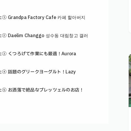
andpa Factory Cafe 카페 할아버지
Daelim Changgo 성수동 대림창고 갤러
③ くつろげて作業にも最適！Aurora
④ 話題のグリークヨーグルト！Lazy
ェ⑤ お洒落で絶品なプレッツェルのお店！