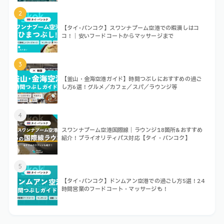
2
【タイ･バンコク】スワンナプーム空港での暇潰しはコ
コ！｜安いフードコートからマッサージまで
3
【釜山・金海空港ガイド】時間つぶしにおすすめの過ご
し方6選！グルメ／カフェ／スパ／ラウンジ等
4
スワンナプーム空港国際線｜ラウンジ18箇所&おすすめ
紹介！プライオリティパス対応【タイ・バンコク】
5
【タイ･バンコク】ドンムアン空港での過ごし方5選！24
時間営業のフードコート・マッサージも！