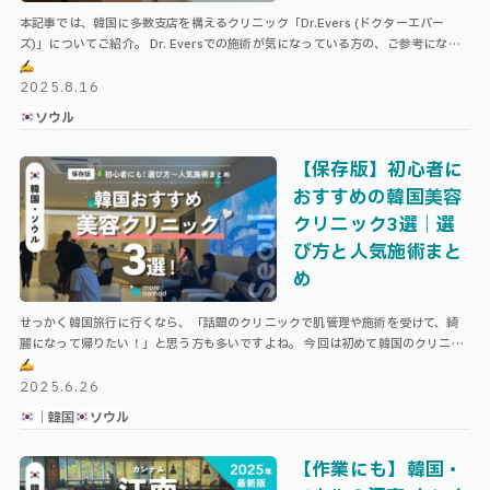
本記事では、韓国に多数支店を構えるクリニック「Dr.Evers (ドクターエバー
ズ)」についてご紹介。 Dr. Eversでの施術が気になっている方の、ご参考になれ
ば幸いです！ \ 韓国旅のコンプリートリスト …
2025.8.16
ソウル
【保存版】初心者に
おすすめの韓国美容
クリニック3選｜選
び方と人気施術まと
め
せっかく韓国旅行に行くなら、「話題のクリニックで肌管理や施術を受けて、綺
麗になって帰りたい！」と思う方も多いですよね。 今回は初めて韓国のクリニッ
クで美容施術を受けようと思っている方に向けて、これまで韓国で色々なクリニ
ッ …
2025.6.26
｜韓国
ソウル
【作業にも】韓国・