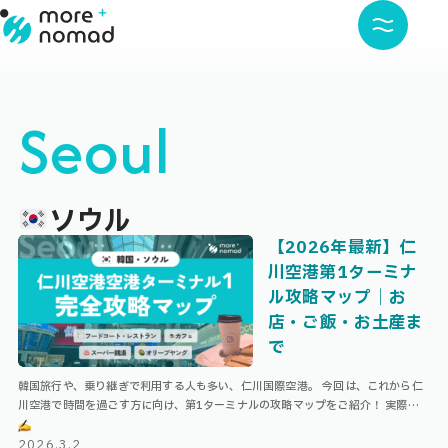
Seoul
ソウル
【2026年最新】仁
川空港第1ターミナ
ル攻略マップ｜お
店・ご飯・お土産ま
で
韓国旅行や、乗り継ぎで利用する人も多い、仁川国際空港。 今回は、これから仁
川空港で時間を過ごす方に向け、第1ターミナルの攻略マップをご紹介！ 実際に
10回以上仁川国際空港を利用している私が、空港でできることやおすすめスポ …
2026.3.2