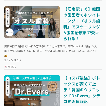
【江南駅すぐ】韓国
の歯医者でホワイト
ニング｜『オヌル歯
科』でスケーリング
&虫歯治療まで受け
られる！
美容目的で韓国に行かれる方は多いかと思いますが、美容といえば「歯」も大
事！ 今回ご紹介するのは、韓国・ソウルの江南（カンナム）にある、ホワイトニ
ングが受けられる歯科クリニック『オヌル歯科』。 ここは現地の韓国人も通う人
気 …
2025.8.19
ソウル
【コスパ最強】ボト
ックスが安くて上
手？韓国のクリニッ
ク『Dr.Evers』クチ
コミ＆体験記！