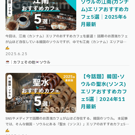
ソウルの江南(カンナ
ム)エリアおすすめカ
フェ5選｜2025年6
月最新
今回は、江南（カンナム）エリアのおすすめカフェを厳選！ 話題のお洒落カフェ
が山ほど存在している韓国のソウルですが、中でも江南（カンナム）エリアは、
広くて作業のしやすいカフェも多く存在しています。 \ ソウル・他エリアのお …
2025.6.25
｜カフェ
その他
ソウル
【今話題】韓国･ソ
ウルの聖水(ソンス)
エリアおすすめカフ
ェ5選｜2024年11
月最新
SNSやメディアで話題のお洒落カフェが山ほど存在する、韓国のソウル。 本記事
では、そんな韓国・ソウルにある「聖水（ソンス）」エリアのおすすめカフェ5選
をまとめました！ \ ソウル・他エリアのおすすめカフェはこちら
/ …