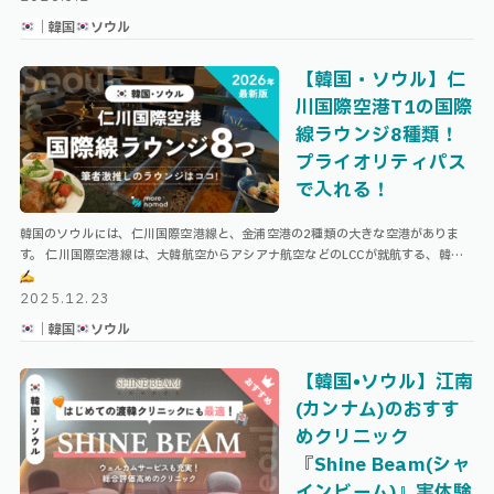
｜韓国
ソウル
【韓国・ソウル】仁
川国際空港T1の国際
線ラウンジ8種類！
プライオリティパス
で入れる！
韓国のソウルには、仁川国際空港線と、金浦空港の2種類の大きな空港がありま
す。 仁川国際空港線は、大韓航空からアシアナ航空などのLCCが就航する、韓国
最大の空港。 そんな仁川国際空港、そして日本行き航空会社の多いターミナル …
2025.12.23
｜韓国
ソウル
【韓国•ソウル】江南
(カンナム)のおすす
めクリニック
『Shine Beam(シャ
インビーム)』実体験