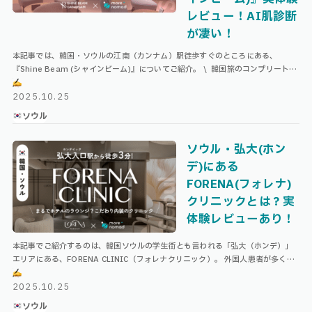
レビュー！AI肌診断
が凄い！
本記事では、韓国・ソウルの江南（カンナム）駅徒歩すぐのところにある、
『Shine Beam (シャインビーム)』についてご紹介。 \ 韓国旅のコンプリートリ
スト
/
ホテル予約 Agodaで探す！
…
2025.10.25
ソウル
ソウル・弘大(ホン
デ)にある
FORENA(フォレナ)
クリニックとは？実
体験レビューあり！
本記事でご紹介するのは、韓国ソウルの学生街とも言われる「弘大（ホンデ）」
エリアにある、FORENA CLINIC（フォレナクリニック）。 外国人患者が多く、
まるでホテルのラウンジのような綺麗なインテリアが推しのクリニック …
2025.10.25
ソウル