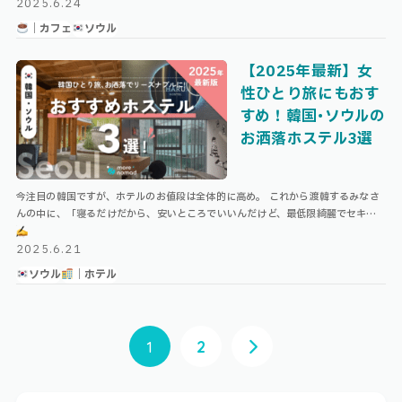
2025.6.24
｜カフェ
ソウル
【2025年最新】女
性ひとり旅にもおす
すめ！韓国･ソウルの
お洒落ホステル3選
今注目の韓国ですが、ホテルのお値段は全体的に高め。 これから渡韓するみなさ
んの中に、「寝るだけだから、安いところでいいんだけど、最低限綺麗でセキュ
リティとロケーションは担保したい」と思っている方がいたら、今回の記事がお
役 …
2025.6.21
ソウル
｜ホテル
1
2