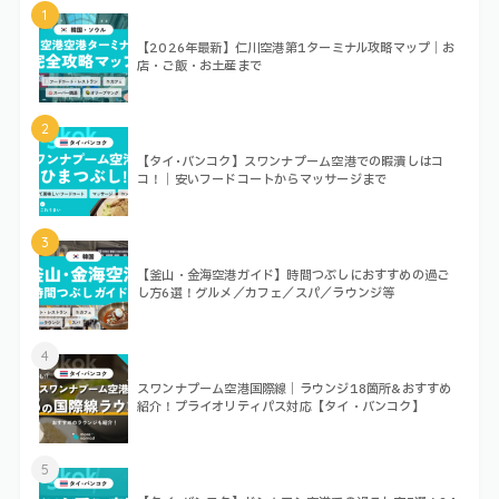
1
【2026年最新】仁川空港第1ターミナル攻略マップ｜お
店・ご飯・お土産まで
2
【タイ･バンコク】スワンナプーム空港での暇潰しはコ
コ！｜安いフードコートからマッサージまで
3
【釜山・金海空港ガイド】時間つぶしにおすすめの過ご
し方6選！グルメ／カフェ／スパ／ラウンジ等
4
スワンナプーム空港国際線｜ラウンジ18箇所&おすすめ
紹介！プライオリティパス対応【タイ・バンコク】
5