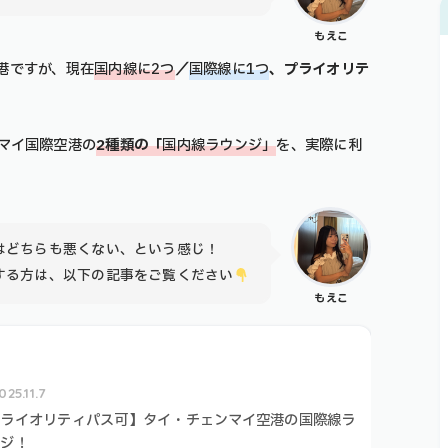
もえこ
港ですが、現在
国内線に2つ
／
国際線に1つ
、プライオリテ
マイ国際空港の
2種類の「
国内線ラウンジ」
を、実際に利
はどちらも悪くない、という感じ！
する方は、以下の記事をご覧ください
もえこ
025.11.7
プライオリティパス可】タイ・チェンマイ空港の国際線ラ
ンジ！