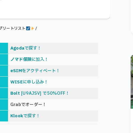
ンプリートリスト
/
Agoda
で探す！
ノマド保険
に加入！
eSIM
をアクティベート！
WISE
に申し込み！
Bolt
[U9AJSV] で50%OFF！
Grabでオーダー！
Klook
で探す！