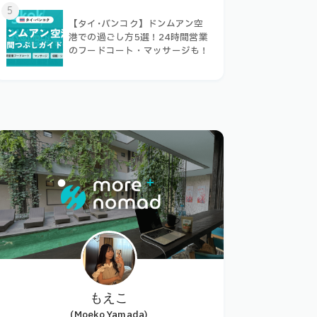
5
【タイ･バンコク】ドンムアン空
港での過ごし方5選！24時間営業
のフードコート・マッサージも！
もえこ
(Moeko Yamada)