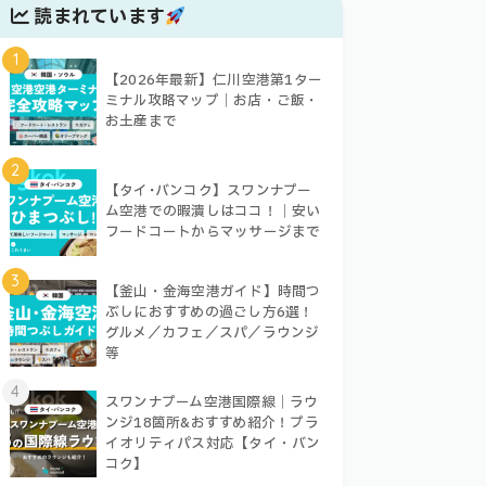
読まれています
1
【2026年最新】仁川空港第1ター
ミナル攻略マップ｜お店・ご飯・
お土産まで
2
【タイ･バンコク】スワンナプー
ム空港での暇潰しはココ！｜安い
フードコートからマッサージまで
3
【釜山・金海空港ガイド】時間つ
ぶしにおすすめの過ごし方6選！
グルメ／カフェ／スパ／ラウンジ
等
4
スワンナプーム空港国際線｜ラウ
ンジ18箇所&おすすめ紹介！プラ
イオリティパス対応【タイ・バン
コク】