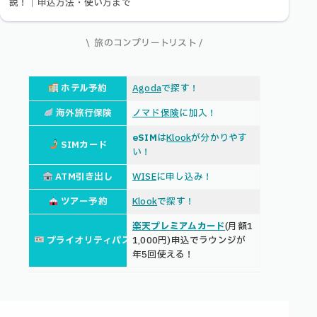
説！｜申込方法・使い方まで
\ 旅のコンプリートリスト /
ホテル予約
Agoda
で探す！
海外旅行保険
ノマド保険
に加入！
eSIM
は
Klook
が分かりやす
SIMカード
い！
ATM引き出し
WISE
に申し込み！
ツアー予約
Klook
で探す！
楽天プレミアムカード
(月額1
プライオリティパス
1,000円)申込でラウンジが
年5回使える！