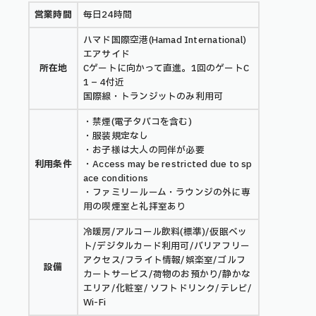
営業時間
毎日24時間
ハマド国際空港(Hamad International)
エアサイド
所在地
Cゲートに向かって直進。1回のゲートC
1 – 4付近
国際線・トランジットのみ利用可
・禁煙(電子タバコを含む)
・服装規定なし
・お子様は大人の同伴が必要
利用条件
・Access may be restricted due to sp
ace conditions
・ファミリールーム・ラウンジの外に専
用の喫煙室と礼拝室あり
冷暖房/アルコール飲料(標準)/仮眠ベッ
ト/デジタルカード利用可/バリアフリー
アクセス/フライト情報/娯楽室/ゴルフ
設備
カートサービス/荷物のお預かり/静かな
エリア/化粧室/ ソフトドリンク/テレビ/
Wi-Fi