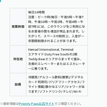
毎日24時間
注意：ピーク時(毎日：午後5時～午後7
時、午後10時～午前2時、午前4時～午
営業時間
前7時)には、このラウンジをご利用にな
るお客様の数も増加が見込まれます。し
たがって、スペースの制約上、入室が一
定期間制限されることがあります。
Hamad International, Terminal
エアサイド Duty Free Southの2階
所在地
Teddy Bearエリアからまっすぐ進み、
左側のエレベーターまたはエスカレータ
ーに乗ります。
冷暖房/アルコール飲料(標準)/デジタル
カード利用可/バリアフリーアクセス/フ
設備
ライト情報/静かなエリア/シャワーがあ
ります/ソフトドリンク/テレビ/Wi-Fi
※最新情報は
Priority Pass公式サイト
でご確認ください。