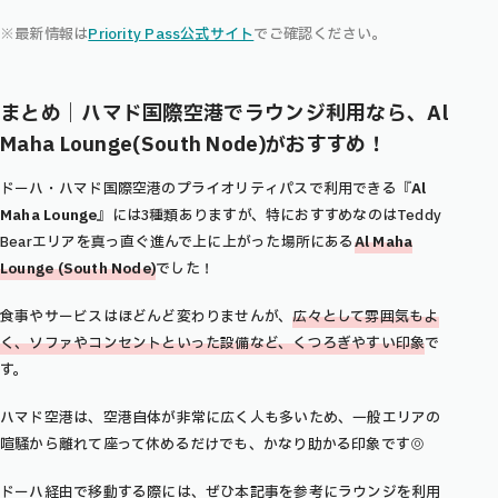
※最新情報は
Priority Pass公式サイト
でご確認ください。
まとめ｜ハマド国際空港でラウンジ利用なら、Al
Maha Lounge
(South Node)がおすすめ！
ドーハ・ハマド国際空港のプライオリティパスで利用できる『
Al
Maha Lounge
』には3種類ありますが、特におすすめなのはTeddy
Bearエリアを真っ直ぐ進んで上に上がった場所にある
Al Maha
Lounge (South Node)
でした！
食事やサービスはほどんど変わりませんが、
広々として雰囲気もよ
く、
ソファやコンセントといった設備など、くつろぎやすい印象
で
す。
ハマド空港は、空港自体が非常に広く人も多いため、一般エリアの
喧騒から離れて座って休めるだけでも、かなり助かる印象です◎
ドーハ経由で移動する際には、ぜひ本記事を参考にラウンジを利用