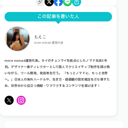
この記事を書いた人
もえこ
more nomad 運営代表
more nomad運営代表。タイのチェンマイを拠点にしたノマド生活5年
目。デザイナー兼ディレクターとして個人でクリエイティブ制作を請け負
いながら、ツール開発、発信等を行う。 「もっとノマドに、もっと世界
へ。」日本人の海外ハードルや、生き方・価値観の固定概念をぶち壊すた
め、世界中から役立つ情報・ワクワクするコンテンツを届けます！
X
Instagram