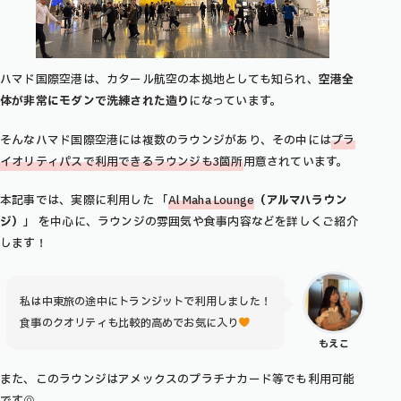
ハマド国際空港は、カタール航空の本拠地としても知られ、
空港全
体が非常にモダンで洗練された造り
になっています。
そんなハマド国際空港には複数のラウンジがあり、その中には
プラ
イオリティパスで利用できるラウンジも3箇所
用意されています。
本記事では、実際に利用した 「
Al Maha Lounge
（アルマハラウン
ジ）
」 を中心に、ラウンジの雰囲気や食事内容などを詳しくご紹介
します！
私は中東旅の途中にトランジットで利用しました！
食事のクオリティも比較的高めでお気に入り
もえこ
また、このラウンジはアメックスのプラチナカード等でも利用可能