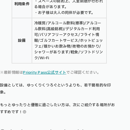
・スペースの制約上、入室制限が行われ
利用条件
る場合があります。
・お子様は大人の同伴が必要です。
冷暖房/アルコール飲料(標準)/アルコー
ル飲料(高級銘柄)/デジタルカード利用
可/バリアフリーアクセス/フライト情
設備
報/ゴルフカートサービス/ホットビュッ
フェ/暖かいお飲み物/荷物のお預かり/
シャワーがあります/軽食/ソフトドリン
ク/Wi-Fi
※最新情報は
Priority Pass公式サイト
でご確認ください。
設備としては、ゆっくりくつろぐというよりも、若干簡易的な印
象。
もっとゆったりと優雅に過ごしたい方は、次にご紹介する場所がお
すすめです！◎