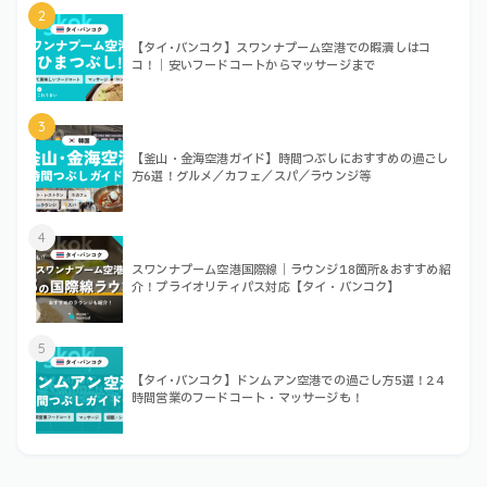
2
【タイ･バンコク】スワンナプーム空港での暇潰しはコ
コ！｜安いフードコートからマッサージまで
3
【釜山・金海空港ガイド】時間つぶしにおすすめの過ごし
方6選！グルメ／カフェ／スパ／ラウンジ等
4
スワンナプーム空港国際線｜ラウンジ18箇所&おすすめ紹
介！プライオリティパス対応【タイ・バンコク】
5
【タイ･バンコク】ドンムアン空港での過ごし方5選！24
時間営業のフードコート・マッサージも！