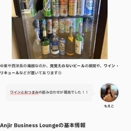
中東や西洋系の種類なのか、
見覚えのないビール
の展開や、
ワイン・
リキュール
などが置いてあります◎
ワインとおつまみ
の組み合わせが最高でした！！
もえこ
Anjir Business Lounge
の
基本情報