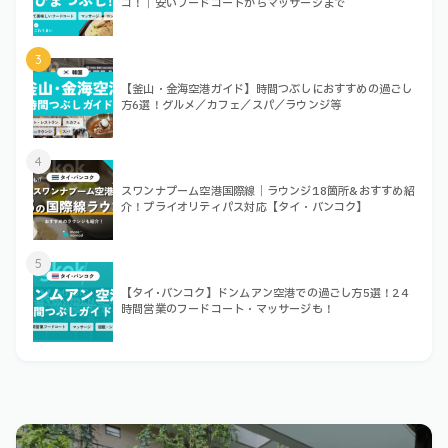
コ！｜安いフードコートからマッサージまで
3
【釜山・金海空港ガイド】時間つぶしにおすすめの過ごし
方6選！グルメ／カフェ／スパ／ラウンジ等
4
スワンナプーム空港国際線｜ラウンジ18箇所&おすすめ紹
介！プライオリティパス対応【タイ・バンコク】
5
【タイ･バンコク】ドンムアン空港での過ごし方5選！24
時間営業のフードコート・マッサージも！