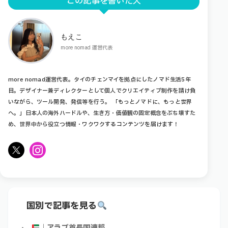
この記事を書いた人
もえこ
more nomad 運営代表
more nomad運営代表。タイのチェンマイを拠点にしたノマド生活5年
目。デザイナー兼ディレクターとして個人でクリエイティブ制作を請け負
いながら、ツール開発、発信等を行う。 「もっとノマドに、もっと世界
へ。」日本人の海外ハードルや、生き方・価値観の固定概念をぶち壊すた
め、世界中から役立つ情報・ワクワクするコンテンツを届けます！
X
Instagram
国別で記事を見る
｜アラブ首長国連邦