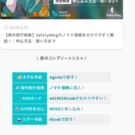
2026.2.23
【海外旅行保険】SafetyWingのノマド保険を分かりやすく解
説！｜申込方法・使い方まで
\ 旅のコンプリートリスト /
ホテル予約
Agoda
で探す！
海外旅行保険
ノマド保険
に加入！
SIMカード
eSIM
は
Klook
が分かりやすい！
ATM引き出し
WISE
に申し込み！
ツアー予約
Klook
で探す！