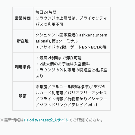
毎日24時間
営業時間
※ラウンジの上層階は、プライオリティ
パスで利用不可
タシュケント国際空港(Tashkent Intern
所在地
ational), 第2ターミナル
エアサイドの
2階
、
ゲートB5～B11の隣
・最長2時間まで滞在可能
・2歳未満のお子様は入室無料
利用条件
・ラウンジの外に専用の喫煙室と礼拝室
あり
冷暖房／アルコール飲料(標準)／デジタ
ルカード利用可／バリアフリーアクセス
設備
／フライト情報／荷物預かり／シャワー
／ソフトドリンク／テレビ／Wi-Fi
※最新情報は
Priority Pass公式サイト
でご確認ください。