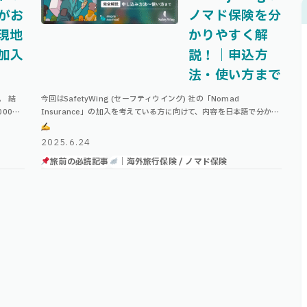
がお
ノマド保険を分
現地
かりやすく解
加入
説！｜申込方
法・使い方まで
。 結
今回はSafetyWing (セーフティウイング) 社の「Nomad
00円
Insurance」の加入を考えている方に向けて、内容を日本語で分かり
のノマド
やすく解説します！ メリット・デメリットや、申込方法、またいざ実
際に治療を受けた …
2025.6.24
旅前の必読記事
｜海外旅行保険 / ノマド保険