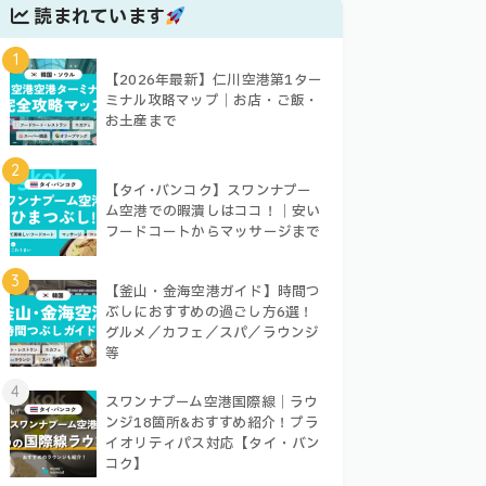
読まれています
1
【2026年最新】仁川空港第1ター
ミナル攻略マップ｜お店・ご飯・
お土産まで
2
【タイ･バンコク】スワンナプー
ム空港での暇潰しはココ！｜安い
フードコートからマッサージまで
3
【釜山・金海空港ガイド】時間つ
ぶしにおすすめの過ごし方6選！
グルメ／カフェ／スパ／ラウンジ
等
4
スワンナプーム空港国際線｜ラウ
ンジ18箇所&おすすめ紹介！プラ
イオリティパス対応【タイ・バン
コク】