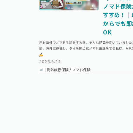
ノマド保険
すすめ！｜
からでも即
OK
私も海外でノマド生活をする前、そんな疑問を抱いていました
論、海外に移住し、タイを拠点にノマド生活をする私は、月9,0
（正確には56.28ドル/4週間）で世界中対応の、オンライン
保険『Nomad Ins …
2025.6.25
｜海外旅行保険 / ノマド保険