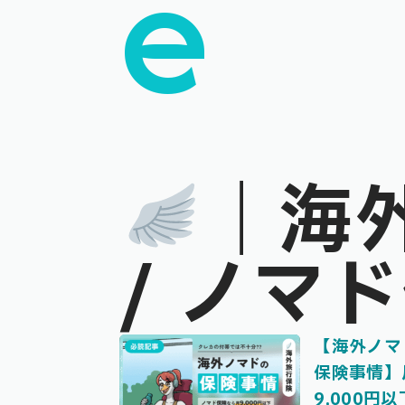
E
｜海
/ ノマ
【海外ノマ
保険事情】
9,000円