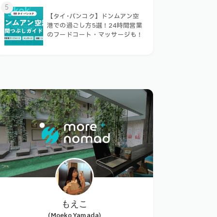
5
【タイ･バンコク】ドンムアン空
港での過ごし方5選！24時間営業
のフードコート・マッサージも！
もえこ
(Moeko Yamada)