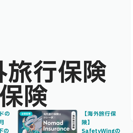
外旅行保険
ド保険
ドの
【海外旅行保
月
険】
以下の
SafetyWingの