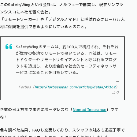
このSafetyWingという会社は、ノルウェーで創業し、現在サンフラ
ンシスコに本社を置く会社。
「リモートワーカー」や「デジタルノマド」と呼ばれるグローバル人
材に保険を提供できるようにしているとのこと。
SafetyWingのチームは、約100人で構成され、それぞれ
が世界の各地でリモートで働いている。同社は、リモー
トドクターやリモートリタイアメントと呼ばれるプロダ
クトを追加し、より総合的な社会的セーフティネットサ
ービスになることを目指している。
ー
Forbes（
https://forbesjapan.com/articles/detail/47162
）
より
企業の考え方までまさにボーダレスな「
Nomad Insurance
」です
ね！
色々調べた結果、FAQも充実しており、スタッフの対応も迅速丁寧で