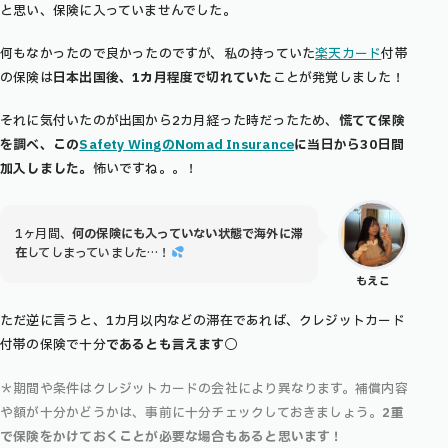
と思い、保険に入っていませんでした。
何もなかったので良かったのですが、私の持っていた
楽天カード
付帯
の保険は
日本出国後、1カ月程度で切れていた
ことが発覚しました！
それに気付いたのが出国から2カ月経った時だったため、
慌てて保険
を調べ、この
Safety WingのNomad Insurance
に当日から30日間
加入しました。
怖いですね。。！
1ヶ月間、
何の保険にも入っていない状態で海外に滞
在
してしまっていました…！
もえこ
ただ逆に言うと、
1カ月以内などの滞在であれば、クレジットカード
付帯の保険で十分
であるとも言えます◯
＊期間や条件はクレジットカードの会社により異なります。補償内容
や額が十分かどうかは、事前に十分チェックしておきましょう。
2重
で保険をかけておくことが必要な場合もあると思います！