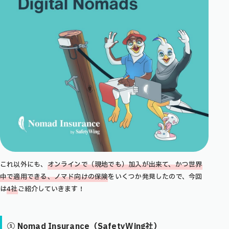
これ以外にも、
オンラインで（現地でも）加入が出来て、かつ世界
中で適用できる、ノマド向けの保険
をいくつか発見したので、今回
は
4社
ご紹介していきます！
①
Nomad Insurance（SafetyWing社）