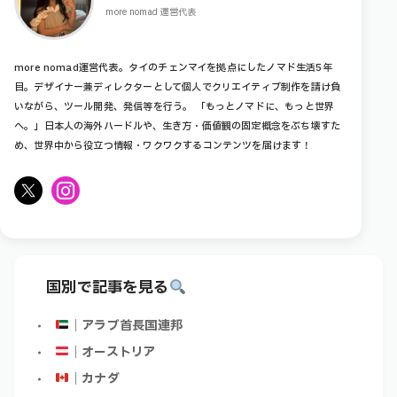
more nomad 運営代表
more nomad運営代表。タイのチェンマイを拠点にしたノマド生活5年
目。デザイナー兼ディレクターとして個人でクリエイティブ制作を請け負
いながら、ツール開発、発信等を行う。 「もっとノマドに、もっと世界
へ。」日本人の海外ハードルや、生き方・価値観の固定概念をぶち壊すた
め、世界中から役立つ情報・ワクワクするコンテンツを届けます！
X
Instagram
国別で記事を見る
｜アラブ首長国連邦
｜オーストリア
｜カナダ