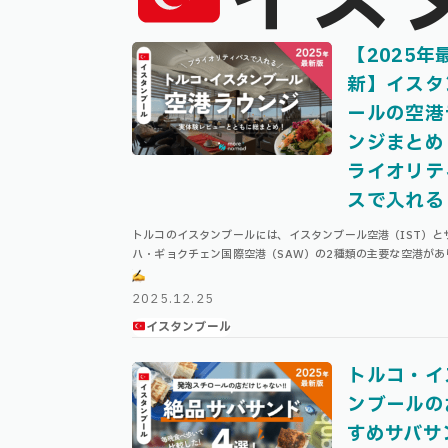
イス
【2025年
新】イスタ
ールの空港
ンジまとめ
ライオリテ
スで入れる
トルコのイスタンブールには、イスタンブール空港（IST）と
ハ・ギョクチェン国際空港（SAW）の2種類の主要な空港があ
す。 本記事では、そんなイスタンブールの2種類の空港の、そ
つずつのラウンジについて徹底解 …
2025.12.25
イスタンブール
トルコ・イ
ンブールの
すめサバサ