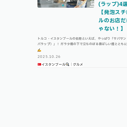
(ラップ)4
【発泡スチ
ルのお店だ
ゃない！】
トルコ・イスタンブールの名物といえば、やっぱり「サバサン
バラップ）」！ ガラタ橋の下で立ちのぼる香ばしい煙ととも
う、あのサバとスパイスの香り…！旅人の記憶に深く刻まれる
グルメです。 しかし実は、発泡スチ …
2025.10.26
イスタンブール
｜グルメ