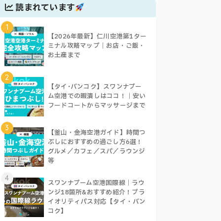
読まれています
1
【2026年最新】仁川空港第1ター
ミナル攻略マップ｜お店・ご飯・
お土産まで
2
【タイ･バンコク】スワンナプー
ム空港での暇潰しはココ！｜安い
フードコートからマッサージまで
3
【釜山・金海空港ガイド】時間つ
ぶしにおすすめの過ごし方6選！
グルメ／カフェ／スパ／ラウンジ
等
4
スワンナプーム空港国際線｜ラウ
ンジ18箇所&おすすめ紹介！プラ
イオリティパス対応【タイ・バン
コク】