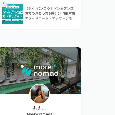
5
【タイ･バンコク】ドンムアン空
港での過ごし方5選！24時間営業
のフードコート・マッサージも！
もえこ
(Moeko Yamada)