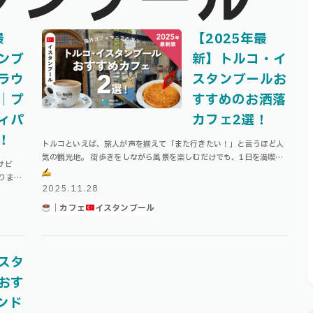
タンブール
最
【2025年最
ンブ
新】トルコ・イ
ラウ
スタンブールお
｜プ
すすめのお洒落
ィパ
カフェ2選！
！
トルコといえば、旅人が声を揃えて「また行きたい！」と言うほど人
気の観光地。 街歩きをしながら風景を楽しむだけでも、1日を満喫で
サビ
きるトルコのイスタンブールですが、絶対に行ってほしいおすすめの
りま
カフェもいくつか存在します！ 今 …
2025.11.28
れぞれ3
｜カフェ
イスタンブール
スタ
おす
ンド