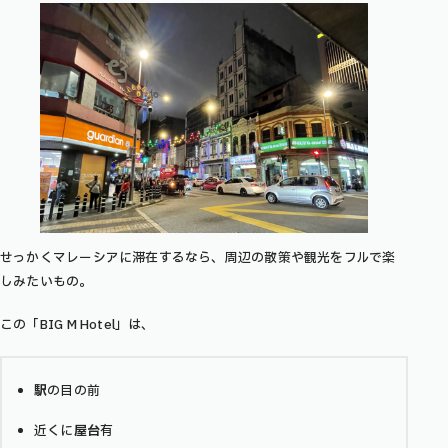
せっかくマレーシアに滞在するなら、周辺の散策や観光をフルで楽
しみたいもの。
この「BIG M Hotel」
は、
駅
の目の前
近くに
屋台
有