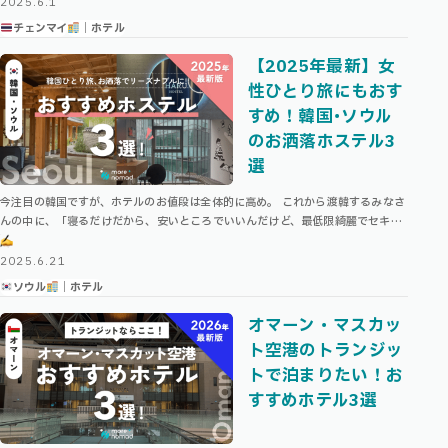
2025.6.1
チェンマイ
｜ホテル
【2025年最新】女
性ひとり旅にもおす
すめ！韓国･ソウル
のお洒落ホステル3
選
今注目の韓国ですが、ホテルのお値段は全体的に高め。 これから渡韓するみなさ
んの中に、「寝るだけだから、安いところでいいんだけど、最低限綺麗でセキュ
リティとロケーションは担保したい」と思っている方がいたら、今回の記事がお
役 …
2025.6.21
ソウル
｜ホテル
オマーン・マスカッ
ト空港のトランジッ
トで泊まりたい！お
すすめホテル3選