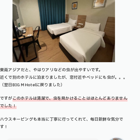
東南アジアだと、やはりアリなどの虫が出やすいです。
近くで別のホテルに泊まりましたが、窓付近やベッドにも虫が。。。
（翌日BIG M Hotelに戻りました）
ですが
このホテルは清潔で、虫を
見かけることは
ほとんどありません
でした
！
ハウスキーピングも本当に丁寧に行ってくれて、毎日新鮮な気分で
す！