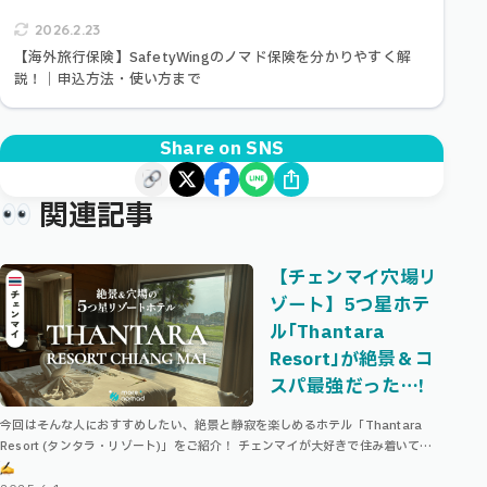
2026.2.23
【海外旅行保険】SafetyWingのノマド保険を分かりやすく解
説！｜申込方法・使い方まで
Share on SNS
関連記事
【チェンマイ穴場リ
ゾート】5つ星ホテ
ル｢Thantara
Resort｣が絶景＆コ
スパ最強だった…!
今回はそんな人におすすめしたい、絶景と静寂を楽しめるホテル「Thantara
Resort (タンタラ・リゾート)」をご紹介！ チェンマイが大好きで住み着いてし
まい、はや4年目の私ですが、今回泊まった「Thantara …