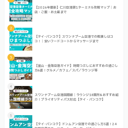
【2026年最新】仁川空港第1ターミナル攻略マップ｜お
店・ご飯・お土産まで
2
【タイ･バンコク】スワンナプーム空港での暇潰しはコ
コ！｜安いフードコートからマッサージまで
3
【釜山・金海空港ガイド】時間つぶしにおすすめの過ごし
方6選！グルメ／カフェ／スパ／ラウンジ等
4
スワンナプーム空港国際線｜ラウンジ18箇所&おすすめ紹
介！プライオリティパス対応【タイ・バンコク】
5
【タイ･バンコク】ドンムアン空港での過ごし方5選！24