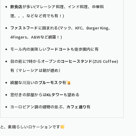
飲食店
が多い(マレーシア料理、インド料理、中華料
理、、、などなど何でも有！)
ファストフード
に囲まれる(マック、KFC、Burger King、
4Fingers、A&Wなど網羅！)
モール内の美味しい
フードコート
も徒歩圏内に有
目の前に7時からオープンの
コーヒースタンド
(ZUS Coffee)
有（マレーシアは朝が遅め）
綺麗な川沿いの
ブルーモスク
有
窓付きの部屋からは
KLタワー
も望める
ヨーロピアン調の建物の並ぶ、
カフェ通り
有
と、素晴らしいロケーションです