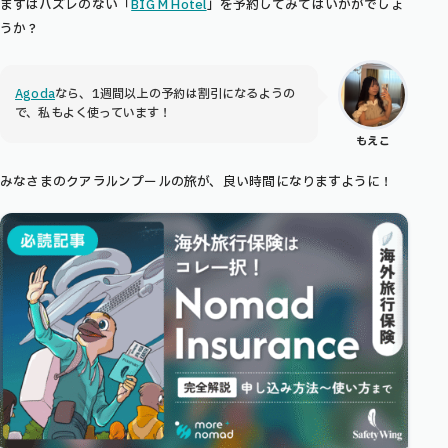
まずはハズレのない
「
BIG M Hotel
」
を予約してみてはいかがでしょ
うか？
Agoda
なら、1週間以上の予約は割引になるようの
で、私もよく使っています！
もえこ
みなさまのクアラルンプールの旅が、良い時間になりますように！