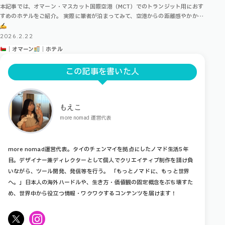
本記事では、オマーン・マスカット国際空港（MCT）でのトランジット用におす
すめのホテルをご紹介。 実際に筆者が泊まってみて、空港からの距離感やかかる
時間、注意点などを踏まえてご紹介します！ Index オマーンのトランジ …
2026.2.22
｜オマーン
｜ホテル
この記事を書いた人
もえこ
more nomad 運営代表
more nomad運営代表。タイのチェンマイを拠点にしたノマド生活5年
目。デザイナー兼ディレクターとして個人でクリエイティブ制作を請け負
いながら、ツール開発、発信等を行う。 「もっとノマドに、もっと世界
へ。」日本人の海外ハードルや、生き方・価値観の固定概念をぶち壊すた
め、世界中から役立つ情報・ワクワクするコンテンツを届けます！