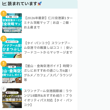
読まれています
1
【2026年最新】仁川空港第1ター
ミナル攻略マップ｜お店・ご飯・
お土産まで
2
【タイ･バンコク】スワンナプー
ム空港での暇潰しはココ！｜安い
フードコートからマッサージまで
3
【釜山・金海空港ガイド】時間つ
ぶしにおすすめの過ごし方6選！
グルメ／カフェ／スパ／ラウンジ
等
4
スワンナプーム空港国際線｜ラウ
ンジ18箇所&おすすめ紹介！プラ
イオリティパス対応【タイ・バン
コク】