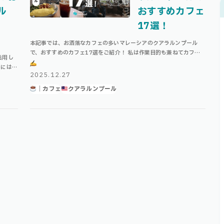
ル
おすすめカフェ
17選！
本記事では、お洒落なカフェの多いマレーシアのクアラルンプール
で、おすすめのカフェ17選をご紹介！ 私は作業目的も兼ねてカフェ
活用し
を探すことが多かったのですが、実際は作業向けというより、友達同
光にはも
士で行くようなカフェの方が多いよう …
2025.12.27
す◎ 一
｜カフェ
クアラルンプール