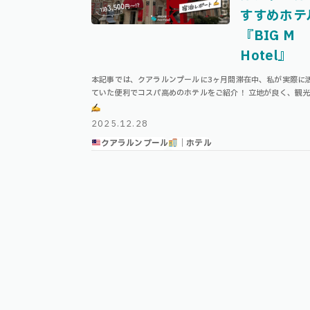
すすめホテ
『BIG M
Hotel』
本記事では、クアラルンプールに3ヶ月間滞在中、私が実際に
ていた便利でコスパ高めのホテルをご紹介！ 立地が良く、観
ちろん、出張やノマド利用にもおすすめのホテルになっていま
人旅にもおすすめ！ミニマルな「 …
2025.12.28
クアラルンプール
｜ホテル