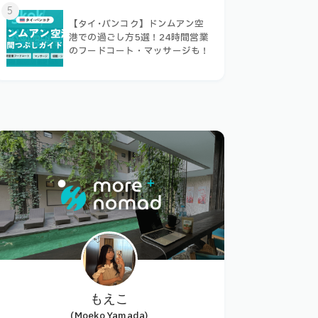
5
【タイ･バンコク】ドンムアン空
港での過ごし方5選！24時間営業
のフードコート・マッサージも！
もえこ
(Moeko Yamada)