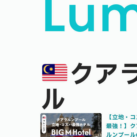
Lu
クア
ル
【立地・コ
最強！】ク
ルンプール