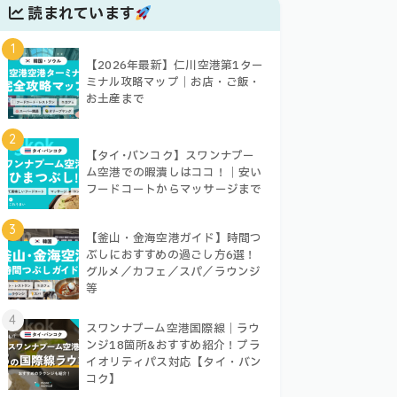
読まれています
1
【2026年最新】仁川空港第1ター
ミナル攻略マップ｜お店・ご飯・
お土産まで
2
【タイ･バンコク】スワンナプー
ム空港での暇潰しはココ！｜安い
フードコートからマッサージまで
3
【釜山・金海空港ガイド】時間つ
ぶしにおすすめの過ごし方6選！
グルメ／カフェ／スパ／ラウンジ
等
4
スワンナプーム空港国際線｜ラウ
ンジ18箇所&おすすめ紹介！プラ
イオリティパス対応【タイ・バン
コク】