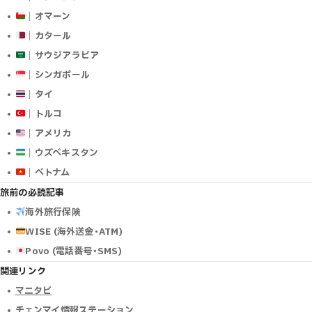
｜オマーン
｜カタール
｜サウジアラビア
｜シンガポール
｜タイ
｜トルコ
｜アメリカ
｜ウズベキスタン
｜ベトナム
旅前の必読記事
海外旅行保険
WISE (海外送金･ATM)
Povo (電話番号･SMS)
関連リンク
マニタビ
チェンマイ情報ステーション