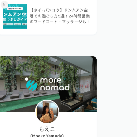
5
【タイ･バンコク】ドンムアン空
港での過ごし方5選！24時間営業
のフードコート・マッサージも！
もえこ
(Moeko Yamada)