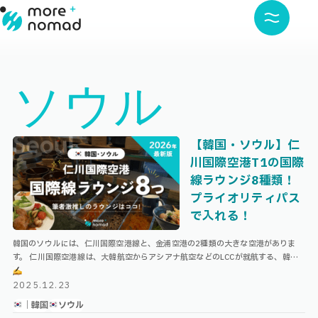
ソウル
【韓国・ソウル】仁
川国際空港T1の国際
線ラウンジ8種類！
プライオリティパス
で入れる！
韓国のソウルには、仁川国際空港線と、金浦空港の2種類の大きな空港がありま
す。 仁川国際空港線は、大韓航空からアシアナ航空などのLCCが就航する、韓国
最大の空港。 そんな仁川国際空港、そして日本行き航空会社の多いターミナル …
2025.12.23
｜韓国
ソウル