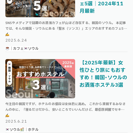
ェ5選｜2024年11
月最新
SNSやメディアで話題のお洒落カフェが山ほど存在する、韓国のソウル。 本記事
では、そんな韓国・ソウルにある「聖水（ソンス）」エリアのおすすめカフェ5選
をまとめました！ \ ソウル・他エリアのおすすめカフェはこちら
/ …
2025.6.24
｜カフェ
ソウル
【2025年最新】女
性ひとり旅にもおす
すめ！韓国･ソウルの
お洒落ホステル3選
今注目の韓国ですが、ホテルのお値段は全体的に高め。 これから渡韓するみなさ
んの中に、「寝るだけだから、安いところでいいんだけど、最低限綺麗でセキュ
リティとロケーションは担保したい」と思っている方がいたら、今回の記事がお
役 …
2025.6.21
ソウル
｜ホテル