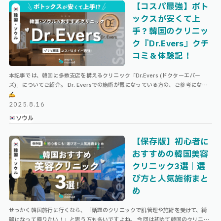
【コスパ最強】ボト
ックスが安くて上
手？韓国のクリニッ
ク『Dr.Evers』クチ
コミ＆体験記！
本記事では、韓国に多数支店を構えるクリニック「Dr.Evers (ドクターエバー
ズ)」についてご紹介。 Dr. Eversでの施術が気になっている方の、ご参考になれ
ば幸いです！ \ 韓国旅のコンプリートリスト …
2025.8.16
ソウル
【保存版】初心者に
おすすめの韓国美容
クリニック3選｜選
び方と人気施術まと
め
せっかく韓国旅行に行くなら、「話題のクリニックで肌管理や施術を受けて、綺
麗になって帰りたい！」と思う方も多いですよね。 今回は初めて韓国のクリニッ