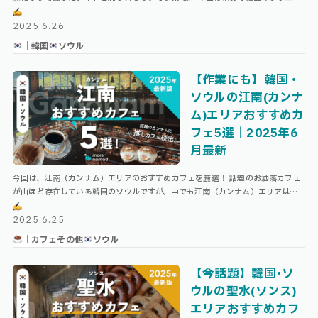
クで美容施術を受けようと思っている方に向けて、これまで韓国で色々なクリニ
ッ …
2025.6.26
｜韓国
ソウル
【作業にも】韓国・
ソウルの江南(カンナ
ム)エリアおすすめカ
フェ5選｜2025年6
月最新
今回は、江南（カンナム）エリアのおすすめカフェを厳選！ 話題のお洒落カフェ
が山ほど存在している韓国のソウルですが、中でも江南（カンナム）エリアは、
広くて作業のしやすいカフェも多く存在しています。 \ ソウル・他エリアのお …
2025.6.25
｜カフェ
その他
ソウル
【今話題】韓国･ソ
ウルの聖水(ソンス)
エリアおすすめカフ