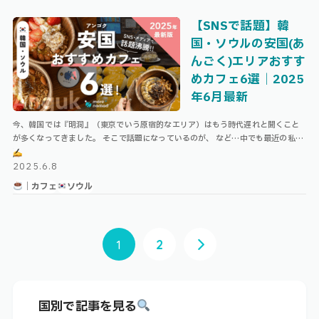
【SNSで話題】韓
国・ソウルの安国(あ
んごく)エリアおすす
めカフェ6選｜2025
年6月最新
今、韓国では『明洞』（東京でいう原宿的なエリア）はもう時代遅れと聞くこと
が多くなってきました。 そこで話題になっているのが、 など…中でも最近の私の
お気に入りは聖水（ソンス）・安国（アンゴク）です！ 本記事では、SNSや …
2025.6.8
｜カフェ
ソウル
1
2
国別で記事を見る