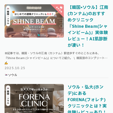
【韓国•ソウル】江南
(カンナム)のおすす
めクリニック
『Shine Beam(シャ
インビーム)』実体験
レビュー！AI肌診断
が凄い！
本記事では、韓国・ソウルの江南（カンナム）駅徒歩すぐのところにある、
『Shine Beam (シャインビーム)』についてご紹介。 \ 韓国旅のコンプリートリ
スト
/
ホテル予約 Agodaで探す！
…
2025.10.25
ソウル
ソウル・弘大(ホン
デ)にある
FORENA(フォレナ)
クリニックとは？実
体験レビューあり！