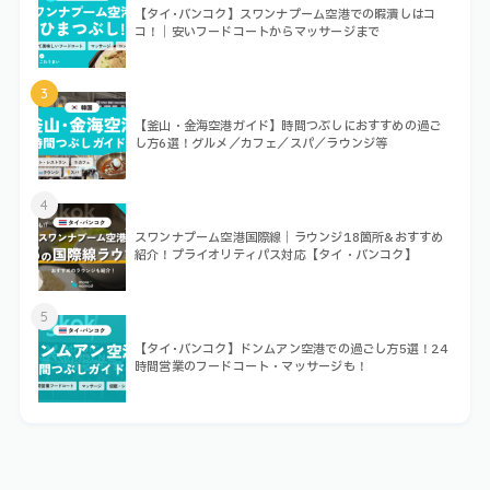
【タイ･バンコク】スワンナプーム空港での暇潰しはコ
コ！｜安いフードコートからマッサージまで
3
【釜山・金海空港ガイド】時間つぶしにおすすめの過ご
し方6選！グルメ／カフェ／スパ／ラウンジ等
4
スワンナプーム空港国際線｜ラウンジ18箇所&おすすめ
紹介！プライオリティパス対応【タイ・バンコク】
5
【タイ･バンコク】ドンムアン空港での過ごし方5選！24
時間営業のフードコート・マッサージも！