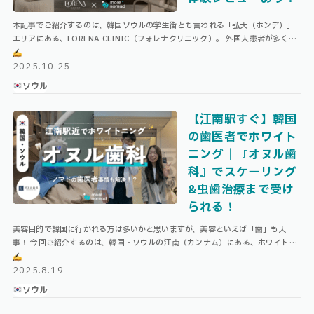
本記事でご紹介するのは、韓国ソウルの学生街とも言われる「弘大（ホンデ）」
エリアにある、FORENA CLINIC（フォレナクリニック）。 外国人患者が多く、
まるでホテルのラウンジのような綺麗なインテリアが推しのクリニック …
2025.10.25
ソウル
【江南駅すぐ】韓国
の歯医者でホワイト
ニング｜『オヌル歯
科』でスケーリング
&虫歯治療まで受け
られる！
美容目的で韓国に行かれる方は多いかと思いますが、美容といえば「歯」も大
事！ 今回ご紹介するのは、韓国・ソウルの江南（カンナム）にある、ホワイトニ
ングが受けられる歯科クリニック『オヌル歯科』。 ここは現地の韓国人も通う人
気 …
2025.8.19
ソウル