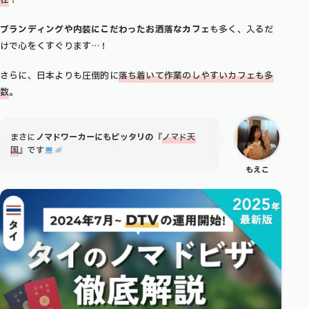
ブランディングや内装にこだわったお洒落なカフェ
も多く、入るだ
けで心をくすぐります…！
さらに、日本よりも圧倒的に
落ち着いて作業のしやすいカフェも多
数
。
まさに
ノマドワーカーにもピッタリの『
ノマド天
国
』です
もえこ