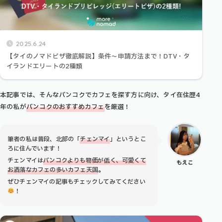
2025.6.24
【タイのノマドビザ徹底解説】条件〜申請方法まで！DTV・タ
イランドエリートの2種類
本記事では、そんなバンコクでカフェを探す方に向け、タイ在住歴4
年の私が
バンコクのおすすめカフェ
を厳選！
筆者の私は普段、北部の「
チェンマイ
」というとこ
ろに住んでいます！
チェンマイは
バンコクよりも物価が低く、可愛くて
もえこ
お洒落なカフェの多いカフェ天国
。
ぜひチェンマイの記事もチェックしてみてください
！