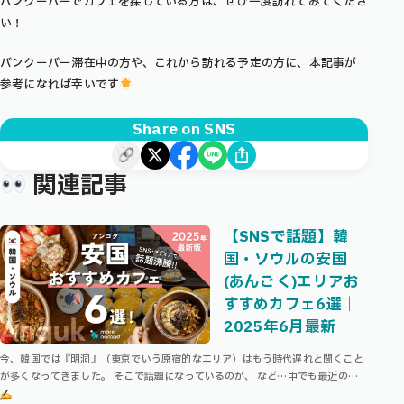
バンクーバーでカフェを探している方は、ぜひ一度訪れてみてくださ
い！
バンクーバー滞在中の方や、これから訪れる予定の方に、本記事が
参考になれば幸いです
Share on SNS
関連記事
【SNSで話題】韓
国・ソウルの安国
(あんごく)エリアお
すすめカフェ6選｜
2025年6月最新
今、韓国では『明洞』（東京でいう原宿的なエリア）はもう時代遅れと聞くこと
が多くなってきました。 そこで話題になっているのが、 など…中でも最近の私
のお気に入りは聖水（ソンス）・安国（アンゴク）です！ 本記事では、SNSや