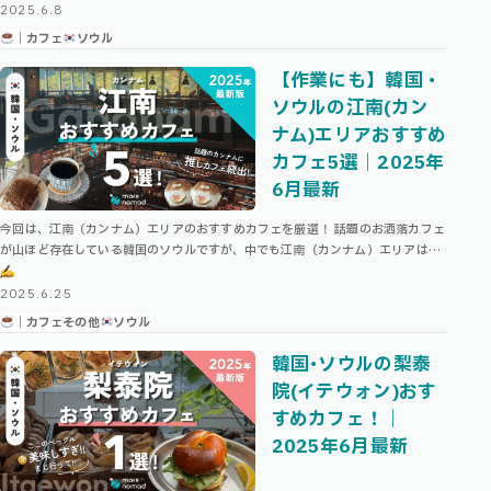
…
2025.6.8
｜カフェ
ソウル
【作業にも】韓国・
ソウルの江南(カン
ナム)エリアおすすめ
カフェ5選｜2025年
6月最新
今回は、江南（カンナム）エリアのおすすめカフェを厳選！ 話題のお洒落カフェ
が山ほど存在している韓国のソウルですが、中でも江南（カンナム）エリアは、
広くて作業のしやすいカフェも多く存在しています。 \ ソウル・他エリアのお …
2025.6.25
｜カフェ
その他
ソウル
韓国･ソウルの梨泰
院(イテウォン)おす
すめカフェ！｜
2025年6月最新