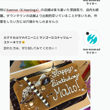
morenomad
ライター
特に
Sunrise（E Hastings）
の店舗は落ち着いた雰囲気で、店内も綺
麗。ダウンタウンの店舗より比較的空いていることが多いため、作
業をしたい方には穴場かもしれません◎
おすすめは
ツナパニーニ
と
マンゴーココナッツムー
スケーキ
です
訪れた方は、ぜひ試してみてください！
morenomad
ライター