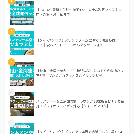
1
【2026年最新】仁川空港第1ターミナル攻略マップ｜お
店・ご飯・お土産まで
2
【タイ･バンコク】スワンナプーム空港での暇潰しはコ
コ！｜安いフードコートからマッサージまで
3
【釜山・金海空港ガイド】時間つぶしにおすすめの過ごし
方6選！グルメ／カフェ／スパ／ラウンジ等
4
スワンナプーム空港国際線｜ラウンジ18箇所&おすすめ紹
介！プライオリティパス対応【タイ・バンコク】
5
【タイ･バンコク】ドンムアン空港での過ごし方5選！24