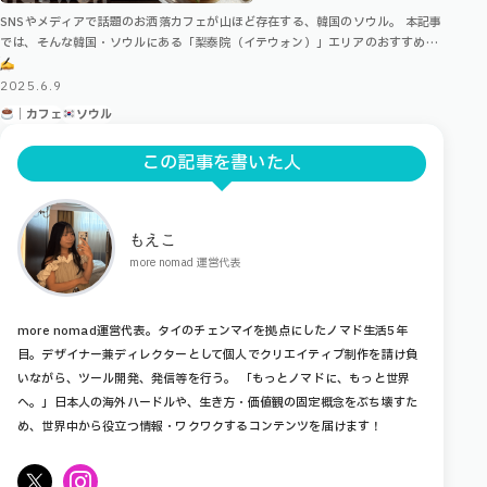
SNSやメディアで話題のお洒落カフェが山ほど存在する、韓国のソウル。 本記事
では、そんな韓国・ソウルにある「梨泰院（イテウォン）」エリアのおすすめカ
フェ5選をまとめました！ \ ソウル・他エリアのおすすめカフェはこちら
…
2025.6.9
｜カフェ
ソウル
この記事を書いた人
もえこ
more nomad 運営代表
more nomad運営代表。タイのチェンマイを拠点にしたノマド生活5年
目。デザイナー兼ディレクターとして個人でクリエイティブ制作を請け負
いながら、ツール開発、発信等を行う。 「もっとノマドに、もっと世界
へ。」日本人の海外ハードルや、生き方・価値観の固定概念をぶち壊すた
め、世界中から役立つ情報・ワクワクするコンテンツを届けます！