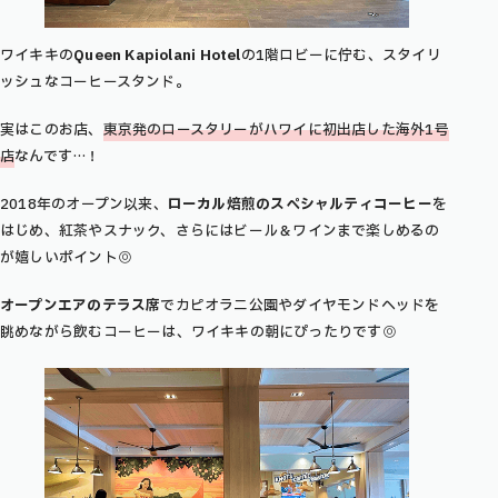
ワイキキの
Queen Kapiolani Hotel
の1階ロビーに佇む、スタイリ
ッシュなコーヒースタンド。
実はこのお店、
東京発のロースタリーがハワイに初出店した海外1号
店
なんです…！
2018年のオープン以来、
ローカル焙煎のスペシャルティコーヒー
を
はじめ、紅茶やスナック、さらにはビール＆ワインまで楽しめるの
が嬉しいポイント◎
オープンエアのテラス席
でカピオラニ公園やダイヤモンドヘッドを
眺めながら飲むコーヒーは、ワイキキの朝にぴったりです◎