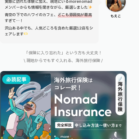
実際に訪れた体験に加え、現地にいるmorenomad
メンバーからも情報を聞きながら、厳選しました
青空の下でのハワイのカフェ、
どこも雰囲気が最高
もえこ
すぎて…！
沢山ある中でも、人気どころを含めた厳選12店をシ
ェアします
「保険に入り忘れた」という方も大丈夫！
\ 現地からでもすぐ入れる、海外旅行保険 /