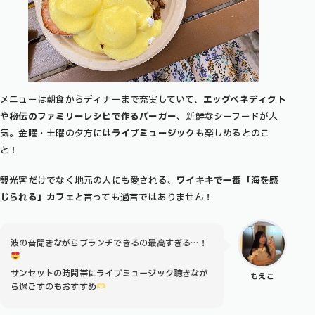
メニューは朝食からディナーまで充実していて、
エッグベネディクト
や秘伝のファミリーレシピで作るバーガー
、新鮮なシーフードが人
気。金曜・土曜の夕方には
ライブミュージック
も楽しめるとのこ
と！
観光客だけでなく地元の人にも愛される、
ワイキキで一番「海を感
じられる」カフェ
と言っても過言ではありません！
波の音聞きながらブランチできるの最高すぎる…！
サンセットの時間帯にライブミュージック聴きなが
もえこ
ら過ごすのもおすすめ