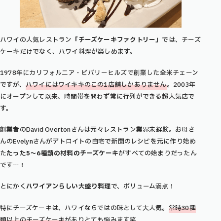
ハワイの人気レストラン
「チーズケーキファクトリー」
では、チーズ
ケーキだけでなく、ハワイ料理が楽しめます。
1978年にカリフォルニア・ビバリーヒルズで創業した全米チェーン
ですが、
ハワイにはワイキキのこの1店舗しかありません
。2003年
にオープンして以来、時間帯を問わず常に行列ができる超人気店で
す。
創業者のDavid Overtonさんは元々レストラン業界未経験。お母さ
んのEvelynさんがデトロイトの自宅で新聞のレシピを元に作り始め
た
たった5〜6種類の材料のチーズケーキ
がすべての始まりだったん
です…！
とにかく
ハワイアンらしい大盛り料理
で、ボリューム満点！
特にチーズケーキは、ハワイならではの味として大人気。
常時30種
類以上のチーズケーキ
がありとても悩みます笑