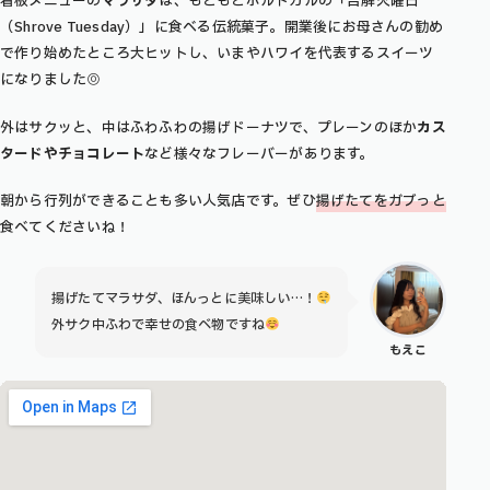
看板メニューの
マラサダ
は、もともとポルトガルの「告解火曜日
（Shrove Tuesday）」に食べる伝統菓子。開業後にお母さんの勧め
で作り始めたところ大ヒットし、いまやハワイを代表するスイーツ
になりました◎
外はサクッと、中はふわふわの揚げドーナツで、プレーンのほか
カス
タードやチョコレート
など様々なフレーバーがあります。
朝から行列ができることも多い人気店です。ぜひ
揚げたてをガブっと
食べてくださいね！
揚げたてマラサダ、ほんっとに美味しい…！
外サク中ふわで幸せの食べ物ですね
もえこ