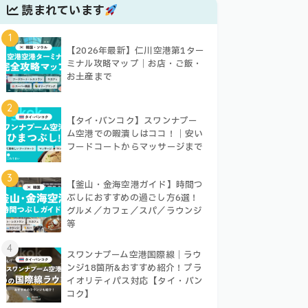
読まれています
1
【2026年最新】仁川空港第1ター
ミナル攻略マップ｜お店・ご飯・
お土産まで
2
【タイ･バンコク】スワンナプー
ム空港での暇潰しはココ！｜安い
フードコートからマッサージまで
3
【釜山・金海空港ガイド】時間つ
ぶしにおすすめの過ごし方6選！
グルメ／カフェ／スパ／ラウンジ
等
4
スワンナプーム空港国際線｜ラウ
ンジ18箇所&おすすめ紹介！プラ
イオリティパス対応【タイ・バン
コク】