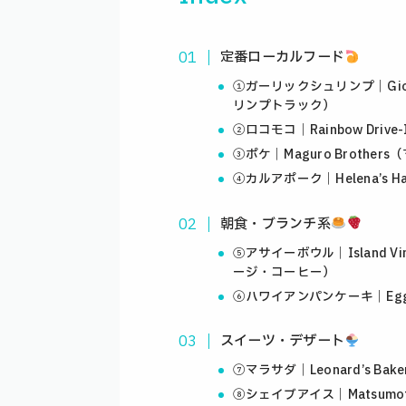
定番ローカルフード
①ガーリックシュリンプ｜Giova
リンプトラック）
②ロコモコ｜Rainbow Dri
③ポケ｜Maguro Brothe
④カルアポーク｜Helena’s 
朝食・ブランチ系
⑤アサイーボウル｜Island Vin
ージ・コーヒー）
⑥ハワイアンパンケーキ｜Eggs
スイーツ・デザート
⑦マラサダ｜Leonard’s B
⑧シェイブアイス｜Matsumo