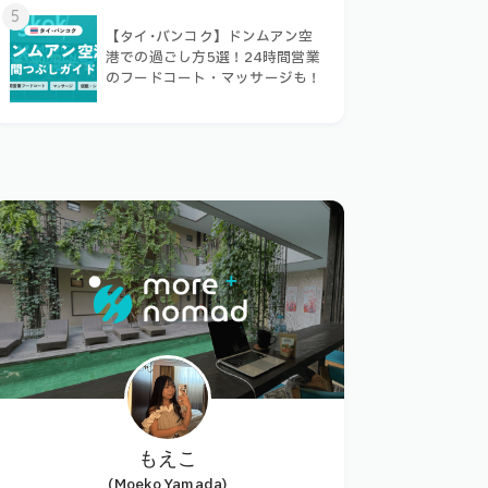
5
【タイ･バンコク】ドンムアン空
港での過ごし方5選！24時間営業
のフードコート・マッサージも！
もえこ
(Moeko Yamada)