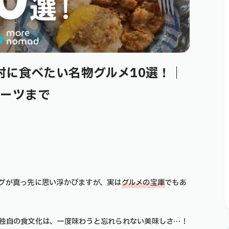
対に食べたい名物グルメ10選！｜
イーツまで
グが真っ先に思い浮かびますが、実は
グルメの宝庫
でもあ
独自の食文化は、一度味わうと忘れられない美味しさ…！