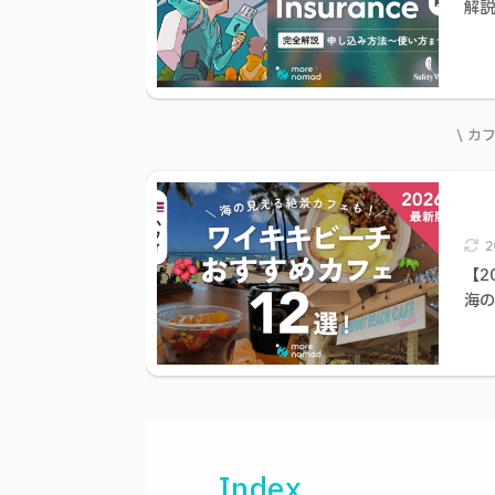
解
\ カ
2
【2
海
Index