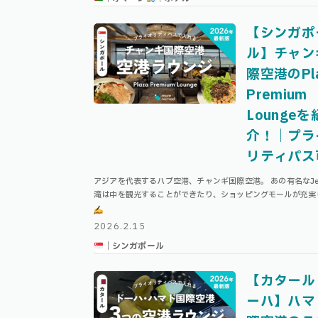
【シンガポ
ル】チャン
際空港のPl
Premium
Loungeを
介！｜プラ
リティパス
アジアを代表するハブ空港、チャンギ国際空港。 あの有名なJe
滝は中を観光することができたり、ショッピングモールが充実
たりと、世界の空港ランキングでも常に上位に名を連ねる、ま
に“空港そのものが観光地”ともい …
2026.2.15
｜シンガポール
【カタール
ーハ】ハマ