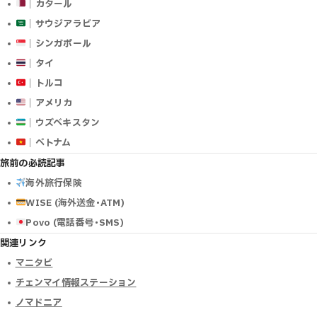
｜カタール
｜サウジアラビア
｜シンガポール
｜タイ
｜トルコ
｜アメリカ
｜ウズベキスタン
｜ベトナム
旅前の必読記事
海外旅行保険
WISE (海外送金･ATM)
Povo (電話番号･SMS)
関連リンク
マニタビ
チェンマイ情報ステーション
ノマドニア