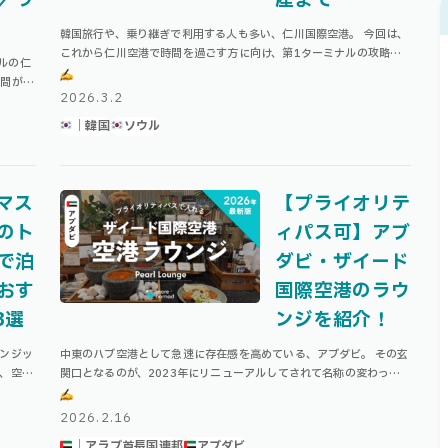
韓国旅行や、乗り継ぎで利用する人も多い、仁川国際空港。 今回は、
これから仁川空港で時間を過ごす方に向け、第1ターミナルの攻略マ
ルの仁
ップをご紹介！ 実際に10回以上仁川国際空港を利用している私が、
時間が空
空港でできることやおすすめスポ …
2026.3.2
うか。
｜韓国
ソウル
マス
【プライオリテ
のト
ィパス可】アブ
で泊
ダビ・ザイード
おす
国際空港のラウ
3選
ンジを紹介！
ランジッ
中東のハブ空港として急速に存在感を高めている、アブダビ。 その玄
て、空港
関口となるのが、2023年にリニューアルしてされて名称の変わった
す！
ザイード国際空港です。 「エティハド航空」の本拠地でもあり、ヨー
ロッパや中東、アフリカ方面へ …
2026.2.16
｜アラブ首長国連邦
アブダビ