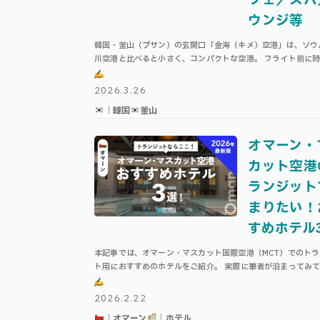
ウンジ等
韓国・釜山（プサン）の玄関口「金海（キメ）空港」は、ソウ
川空港と比べると小さく、コンパクトな空港。 フライト前に
くと「何をして過ごそうか」と迷う人も多いのではないでしょ
本記事ではそんな方に向けて、金 …
2026.3.26
｜韓国
釜山
オマーン・
カット空港
ランジット
まりたい！
すめホテル
本記事では、オマーン・マスカット国際空港（MCT）でのト
ト用におすすめのホテルをご紹介。 実際に筆者が泊まってみ
からの距離感やかかる時間、注意点などを踏まえてご紹介しま
Index オマーンのトランジ …
2026.2.22
｜オマーン
｜ホテル