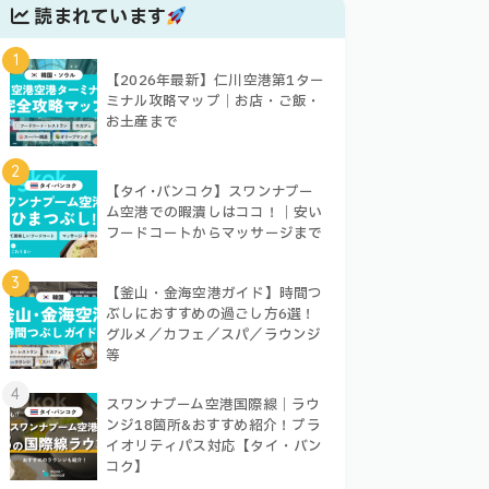
読まれています
1
【2026年最新】仁川空港第1ター
ミナル攻略マップ｜お店・ご飯・
お土産まで
2
【タイ･バンコク】スワンナプー
ム空港での暇潰しはココ！｜安い
フードコートからマッサージまで
3
【釜山・金海空港ガイド】時間つ
ぶしにおすすめの過ごし方6選！
グルメ／カフェ／スパ／ラウンジ
等
4
スワンナプーム空港国際線｜ラウ
ンジ18箇所&おすすめ紹介！プラ
イオリティパス対応【タイ・バン
コク】