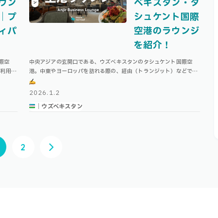
ウン
ベキスタン・タ
｜プ
シュケント国際
ィパ
空港のラウンジ
を紹介！
際空
中央アジアの玄関口である、ウズベキスタンのタシュケント国際空
で利用す
港。中東やヨーロッパを訪れる際の、経由（トランジット）などで訪
ール航空
れる方も多いのではないでしょうか。 タシュケント国際空港には、プ
ライオリティパスで利用できるラウン …
2026.1.2
｜ウズベキスタン
2