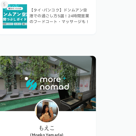
5
【タイ･バンコク】ドンムアン空
港での過ごし方5選！24時間営業
のフードコート・マッサージも！
もえこ
(Moeko Yamada)