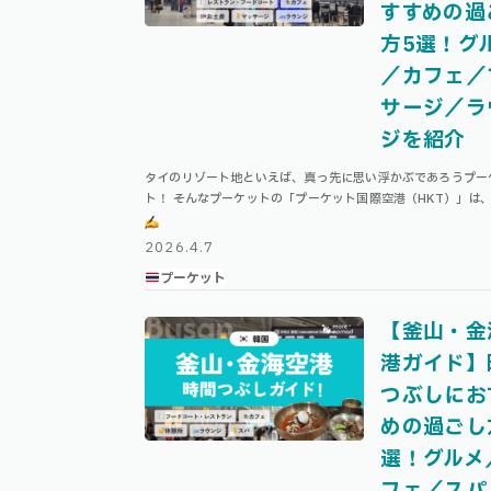
すすめの過
方5選！グ
／カフェ／
サージ／ラ
ジを紹介
タイのリゾート地といえば、真っ先に思い浮かぶであろうプー
ト！ そんなプーケットの「プーケット国際空港（HKT）」は
クのスワンナプームのような空港と比べると小さめで、コンパ
空港です。 本記事ではプーケット …
2026.4.7
プーケット
【釜山・金
港ガイド】
つぶしにお
めの過ごし
選！グルメ
フェ／スパ