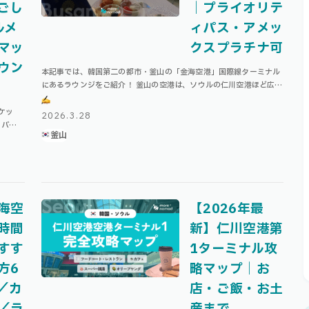
ごし
｜プライオリテ
ルメ
ィパス・アメッ
マッ
クスプラチナ可
ウン
本記事では、韓国第二の都市・釜山の「金海空港」国際線ターミナル
にあるラウンジをご紹介！ 釜山の空港は、ソウルの仁川空港ほど広く
はないですが、コンパクトで迷わず移動しやすいのが特徴です。 そん
な金海空港の国際線ターミナルに …
ケッ
2026.3.28
、バンコ
釜山
クトな
海空
【2026年最
時間
新】仁川空港第
すす
1ターミナル攻
方6
略マップ｜お
／カ
店・ご飯・お土
／ラ
産まで