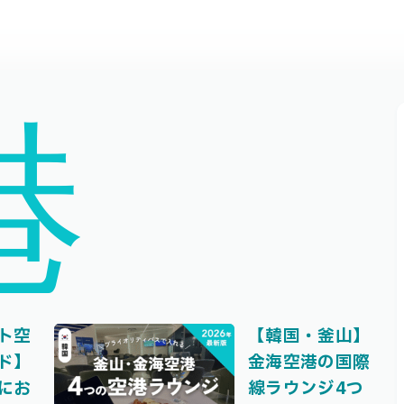
港
ト空
【韓国・釜山】
ド】
金海空港の国際
にお
線ラウンジ4つ