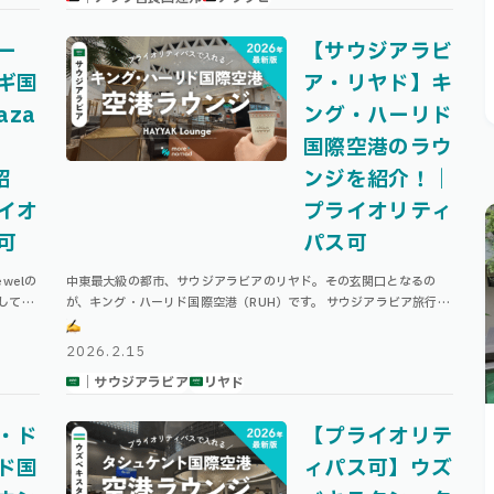
ー
【サウジアラビ
ギ国
ア・リヤド】キ
aza
ング・ハーリド
国際空港のラウ
紹
ンジを紹介！｜
イオ
プライオリティ
可
パス可
welの
中東最大級の都市、サウジアラビアのリヤド。その玄関口となるの
してい
が、キング・ハーリド国際空港（RUH）です。 サウジアラビア旅行や
さ
中東経由のトランジットで利用する方も多いこの空港。 本記事では、
キング・ハーリド国際空港のター …
2026.2.15
｜サウジアラビア
リヤド
・ド
【プライオリテ
ド国
ィパス可】ウズ