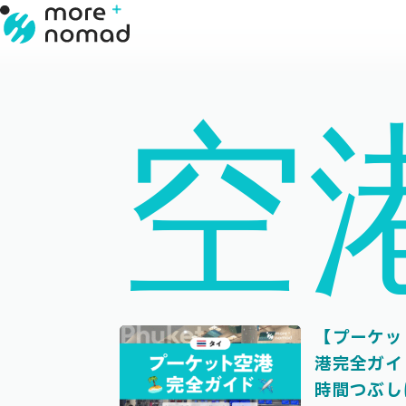
空
【プーケッ
港完全ガイ
時間つぶし