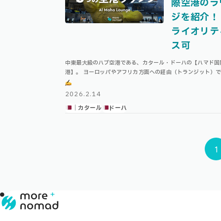
際空港のラ
ジを紹介！
ライオリテ
ス可
中東最大級のハブ空港である、カタール・ドーハの【ハマド国
港】。 ヨーロッパやアフリカ方面への経由（トランジット）
る方も多いのではないでしょうか。 ハマド国際空港は、カタ
の本拠地としても知られ、空港全体 …
2026.2.14
｜カタール
ドーハ
1